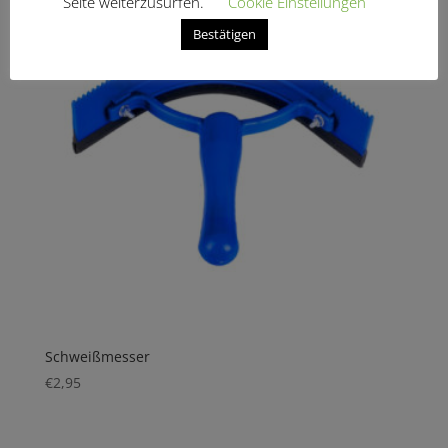
Seite weiterzusurfen.
Cookie Einstellungen
Bestätigen
Schweißmesser
€
2,95