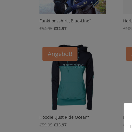
Funktionsshirt „Blue-Line“
Herb
Ursprünglicher
Aktueller
€
54,95
€
32,97
€
109
Preis
Preis
war:
ist:
€54,95
€32,97.
Angebot!
Hoodie „Just Ride Ocean“
Hood
Ursprünglicher
Aktueller
€
59,95
€
35,97
€
59,
Preis
Preis