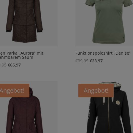
n Parka „Aurora“ mit
Funktionspoloshirt „Denise“
ehmbarem Saum
Ursprünglicher
Aktueller
€
39,95
€
23,97
Ursprünglicher
Aktueller
,95
€
65,97
Preis
Preis
Preis
Preis
war:
ist:
war:
ist:
€39,95
€23,97.
€109,95
€65,97.
Angebot!
Angebot!