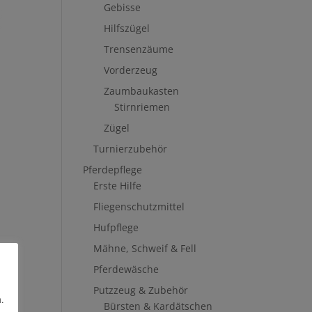
Gebisse
Hilfszügel
Trensenzäume
Vorderzeug
Zaumbaukasten
Stirnriemen
Zügel
Turnierzubehör
Pferdepflege
Erste Hilfe
Fliegenschutzmittel
Hufpflege
Mähne, Schweif & Fell
Pferdewäsche
Putzzeug & Zubehör
.
Bürsten & Kardätschen