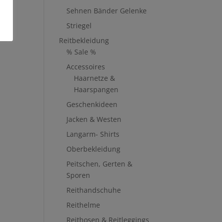
Sehnen Bänder Gelenke
Striegel
Reitbekleidung
% Sale %
Accessoires
Haarnetze &
Haarspangen
Geschenkideen
Jacken & Westen
Langarm- Shirts
Oberbekleidung
Peitschen, Gerten &
Sporen
Reithandschuhe
Reithelme
Reithosen & Reitleggings