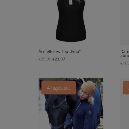
Ärmelloses Top „Fina“
Dame
abn
Ursprünglicher
Aktueller
€
39,95
€
23,97
€
109
Preis
Preis
war:
ist:
€39,95
€23,97.
Angebot!