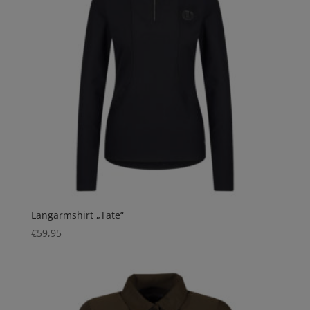
Langarmshirt „Tate“
€
59,95