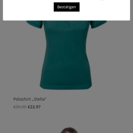
Bestätigen
Poloshirt „Stella“
Ursprünglicher
Aktueller
€
39,95
€
23,97
Preis
Preis
war:
ist:
€39,95
€23,97.