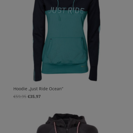
Hoodie „Just Ride Ocean“
Ursprünglicher
Aktueller
€
59,95
€
35,97
Preis
Preis
war:
ist:
€59,95
€35,97.