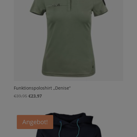
Funktionspoloshirt „Denise“
Ursprünglicher
Aktueller
€
39,95
€
23,97
Preis
Preis
war:
ist:
€39,95
€23,97.
Angebot!