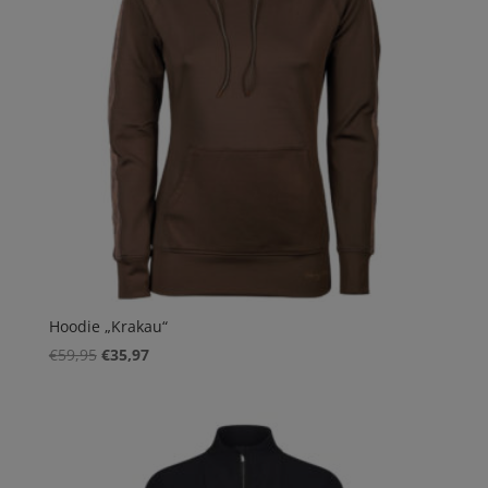
Hoodie „Krakau“
Ursprünglicher
Aktueller
€
59,95
€
35,97
Preis
Preis
war:
ist:
€59,95
€35,97.