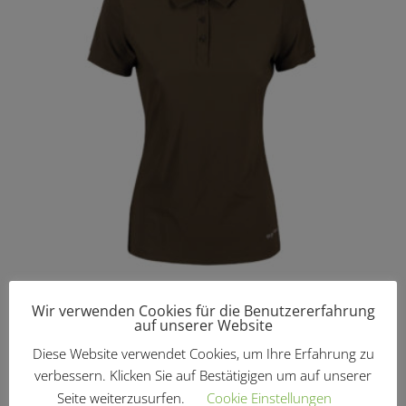
Polo Sporty „Amber“
Wir verwenden Cookies für die Benutzererfahrung
€
49,95
auf unserer Website
Diese Website verwendet Cookies, um Ihre Erfahrung zu
verbessern. Klicken Sie auf Bestätigigen um auf unserer
Angebot!
Seite weiterzusurfen.
Cookie Einstellungen