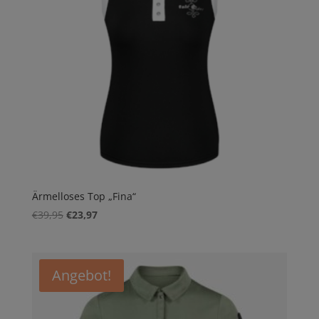
Ärmelloses Top „Fina“
Ursprünglicher
Aktueller
€
39,95
€
23,97
Preis
Preis
war:
ist:
€39,95
€23,97.
Angebot!