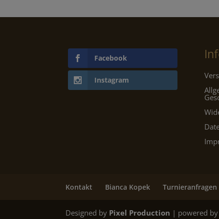
In
Facebook
Vers
Instagram
All
Ges
Wid
Dat
Imp
Kontakt
Bianca Kopek
Turnieranfragen
Designed by
Pixel Production
| powered by