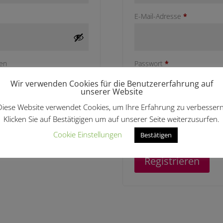
Erforderlich
E-Mail-Adresse
*
Erforderlich
ben
Passwort
*
Wir verwenden Cookies für die Benutzererfahrung auf
unserer Website
Diese Website verwendet Cookies, um Ihre Erfahrung zu verbessern
Wir verwenden deine person
Klicken Sie auf Bestätigigen um auf unserer Seite weiterzusurfen.
Benutzererfahrung auf dieser
Konto zu verwalten und für w
Cookie Einstellungen
Bestätigen
Datenschutzerklärung
beschr
Registrieren