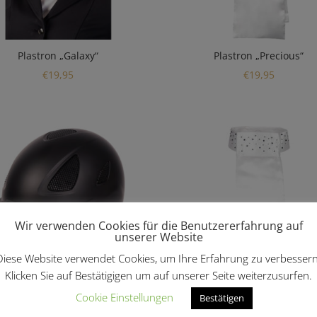
Plastron „Galaxy“
Plastron „Precious“
€
19,95
€
19,95
Wir verwenden Cookies für die Benutzererfahrung auf
unserer Website
Diese Website verwendet Cookies, um Ihre Erfahrung zu verbessern
Klicken Sie auf Bestätigigen um auf unserer Seite weiterzusurfen.
Cookie Einstellungen
Bestätigen
eithelm „Mount Blackburn“
Plastron „Crystal“