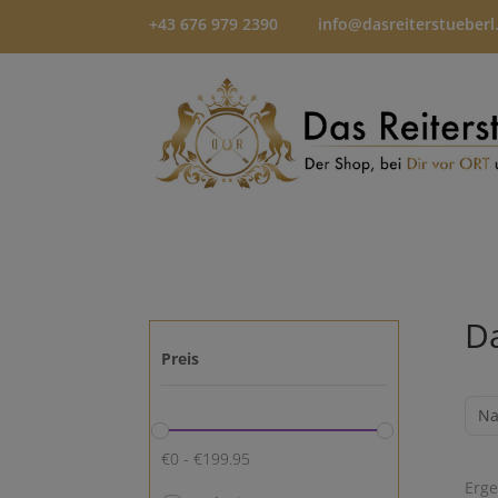
+43 676 979 2390
info@dasreiterstueberl
Da
Preis
Na
€
0
-
€
199.95
Erge