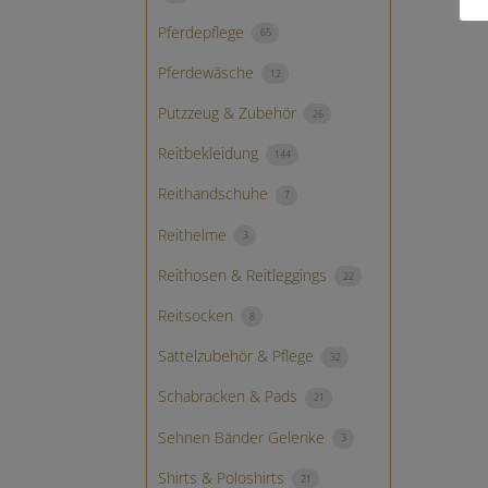
Pferdepflege
65
Pferdewäsche
12
Putzzeug & Zubehör
26
Reitbekleidung
144
Reithandschuhe
7
Reithelme
3
Reithosen & Reitleggings
22
Reitsocken
8
Sattelzubehör & Pflege
32
Schabracken & Pads
21
Sehnen Bänder Gelenke
3
Shirts & Poloshirts
21