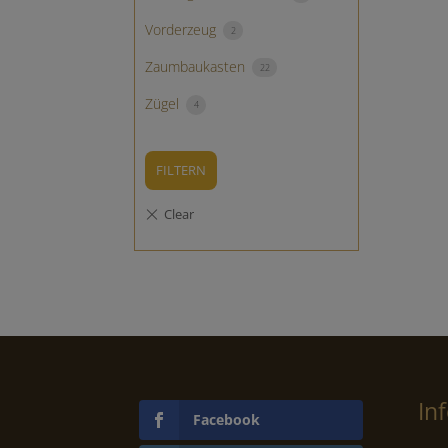
Vorderzeug
2
Zaumbaukasten
22
Zügel
4
FILTERN
In
Facebook