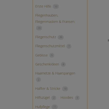
Erste Hilfe
10
Fliegenhauben,
Fliegenmasken & Fransen
19
Fliegenschutz
26
Fliegenschutzmittel
7
Gebisse
5
Geschenkideen
8
Haarnetze & Haarspangen
2
Halfter & Stricke
18
Hilfszügel
Hoodies
2
3
Hufpflege
11