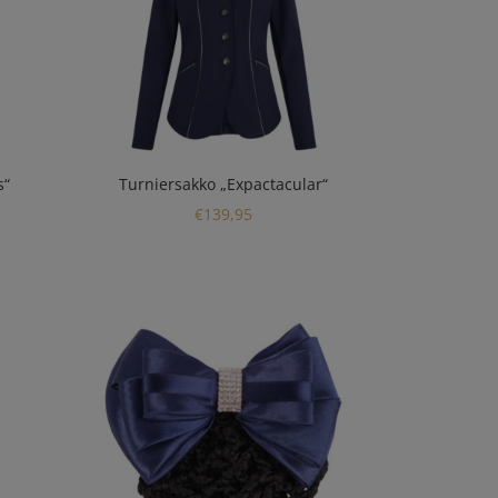
s“
Turniersakko „Expactacular“
€
139,95