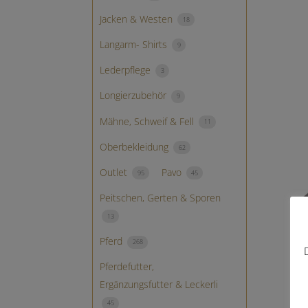
Jacken & Westen
18
Langarm- Shirts
9
Lederpflege
3
Longierzubehör
9
Mähne, Schweif & Fell
11
Oberbekleidung
62
Outlet
Pavo
95
45
Peitschen, Gerten & Sporen
13
Pferd
268
Pferdefutter,
Ergänzungsfutter & Leckerli
R
45