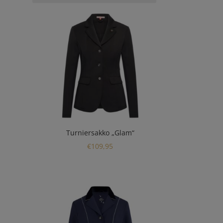
Turniersakko „Glam“
cher
eller
€
109,95
97.