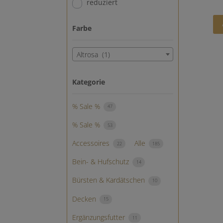
reduziert
Farbe
Altrosa (1)
Kategorie
% Sale %
47
% Sale %
53
Accessoires
Alle
22
185
Bein- & Hufschutz
14
Bürsten & Kardätschen
10
Decken
15
Ergänzungsfutter
11