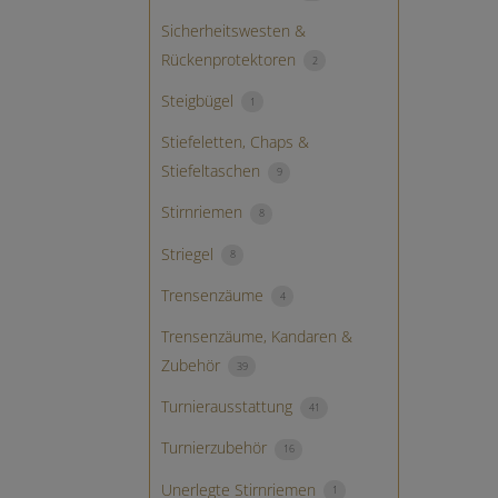
Sicherheitswesten &
Rückenprotektoren
2
Steigbügel
1
Stiefeletten, Chaps &
Stiefeltaschen
9
Stirnriemen
8
Striegel
8
Trensenzäume
4
Trensenzäume, Kandaren &
Zubehör
39
Turnierausstattung
41
Turnierzubehör
16
Unerlegte Stirnriemen
1