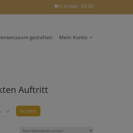
0 Artikel
€0,00
rensenzaum gestalten
Mein Konto
kten Auftritt
s
FILTERN