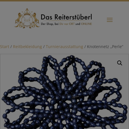
Start
/
Reitbekleidung
/
Turnierausstattung
/ Knotennetz „Perle“