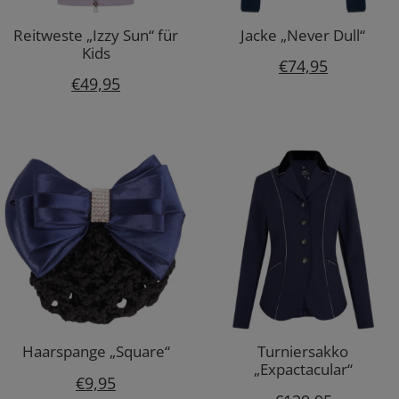
Reitweste „Izzy Sun“ für
Jacke „Never Dull“
Kids
€
74,95
€
49,95
Haarspange „Square“
Turniersakko
„Expactacular“
€
9,95