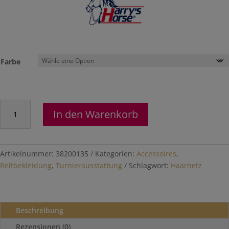
Farbe
Knotennetz
In den Warenkorb
"Perle"
Menge
Artikelnummer:
38200135
Kategorien:
Accessoires
,
Reitbekleidung
,
Turnierausstattung
Schlagwort:
Haarnetz
Beschreibung
Rezensionen (0)