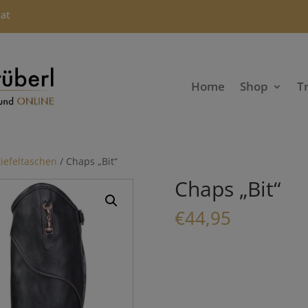
.at
Home
Shop
T
tiefeltaschen
/ Chaps „Bit“
Chaps „Bit“
€
44,95