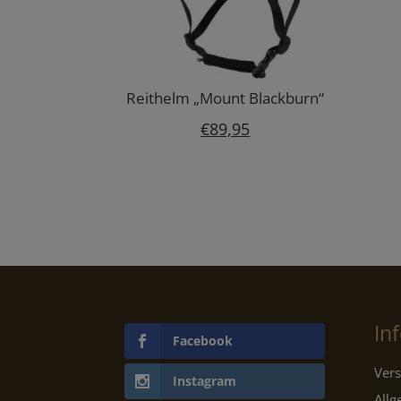
Reithelm „Mount Blackburn“
€
89,95
In
Facebook
Vers
Instagram
All