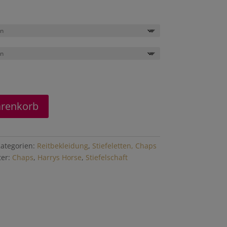
arenkorb
ategorien:
Reitbekleidung
,
Stiefeletten, Chaps
ter:
Chaps
,
Harrys Horse
,
Stiefelschaft