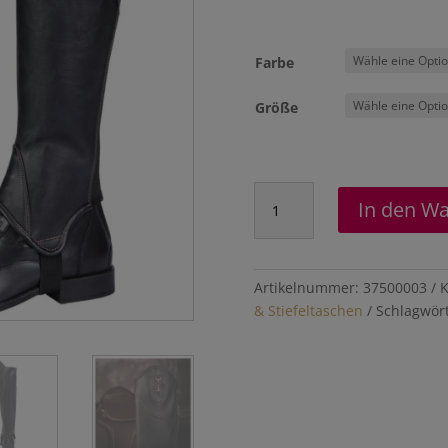
Farbe
Größe
Chaps
In den W
"Bit"
Menge
Artikelnummer:
37500003
K
& Stiefeltaschen
Schlagwör