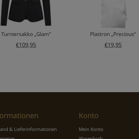
Turniersakko „Glam“
Plastron „Precious“
€
109,95
€
19,95
formationen
Konto
and & Lieferinformationen
Mein Konto
gemeine
Warenkorb