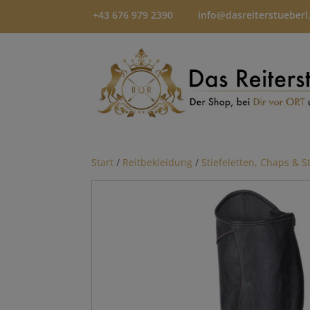
+43 676 979 2390
info@dasreiterstueberl
Start
/
Reitbekleidung
/
Stiefeletten, Chaps & S