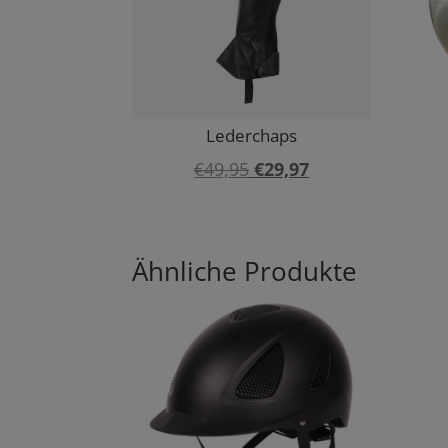
Lederchaps
Ursprünglicher
Aktueller
€
49,95
€
29,97
Preis
Preis
war:
ist:
€49,95
€29,97.
Ähnliche Produkte