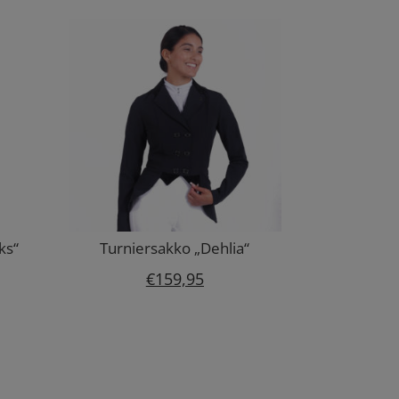
ks“
Turniersakko „Dehlia“
€
159,95