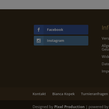
In
Facebook
Vers
Instagram
All
Ges
Wid
Dat
Imp
Kontakt
Bianca Kopek
Turnieranfragen
Designed by
Pixel Production
| powered by