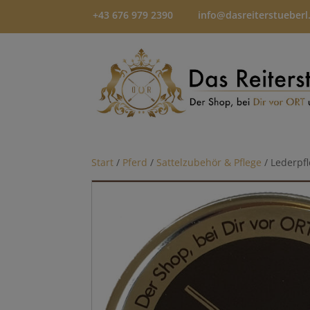
+43 676 979 2390
info@dasreiterstueberl
Start
/
Pferd
/
Sattelzubehör & Pflege
/ Lederpfl