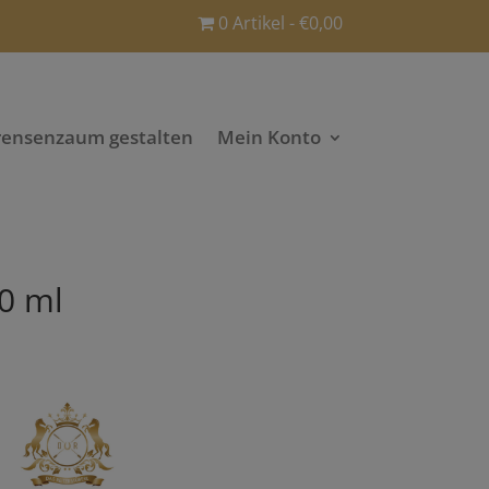
0 Artikel
€0,00
rensenzaum gestalten
Mein Konto
0 ml