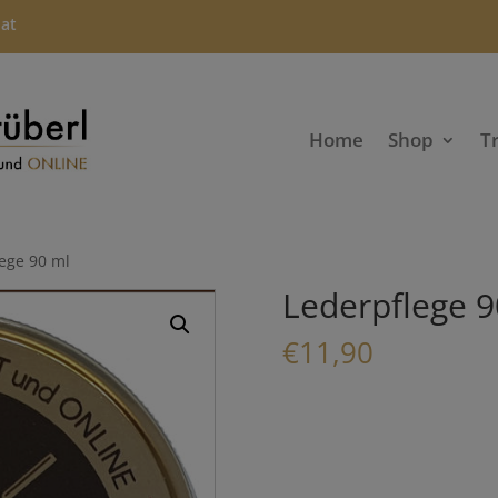
.at
Home
Shop
T
ege 90 ml
Lederpflege 9
€
11,90