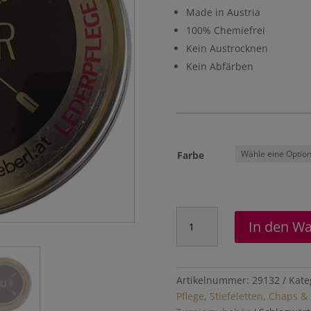
Made in Austria
100% Chemiefrei
Kein Austrocknen
Kein Abfärben
Farbe
Lederpflege
In den W
90
ml
Menge
Artikelnummer:
29132
Kate
Pflege
,
Stiefeletten, Chaps &