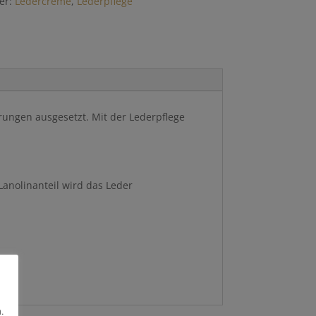
er:
Ledercreme
,
Lederpflege
erungen ausgesetzt. Mit der Lederpflege
anolinanteil wird das Leder
.