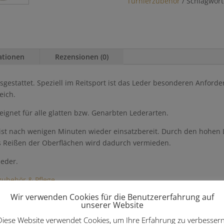
Turnierzubehör
Schlagwört
ationen
Rezensionen (0)
sgestattet. Speziell im Reitsport ist das Leder besonderen Anford
eich.
ignet für alle glatten bzw. Genarbten Lederarten.
ist nach wenigen Minuten wieder einsatzbereit. Durch den hohen L
 Reißen der Oberflächen wird dadurch vermieden.
leder.
zubehör & Pflege
Wir verwenden Cookies für die Benutzererfahrung auf
unserer Website
Diese Website verwendet Cookies, um Ihre Erfahrung zu verbessern