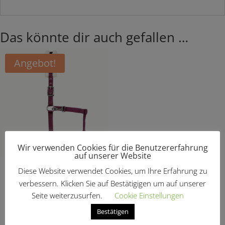
Das könnte dir auch gefallen …
Angebot!
Wir verwenden Cookies für die Benutzererfahrung
auf unserer Website
Halfter unterlegt
Diese Website verwendet Cookies, um Ihre Erfahrung zu
Ursprünglicher
Aktueller
€
17,95
€
10,77
verbessern. Klicken Sie auf Bestätigigen um auf unserer
Seite weiterzusurfen.
Cookie Einstellungen
Preis
Preis
Bestätigen
war:
ist: