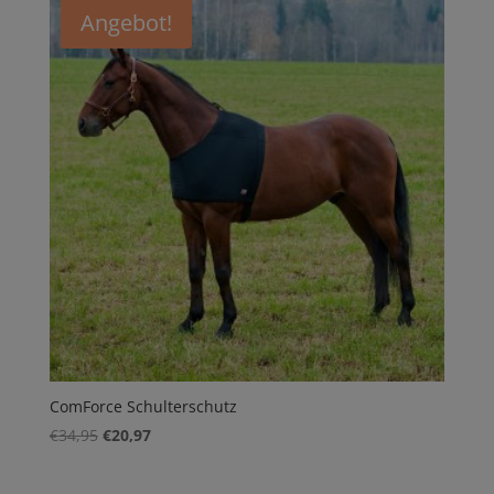
Angebot!
ComForce Schulterschutz
Ursprünglicher
Aktueller
€
34,95
€
20,97
Preis
Preis
war:
ist: