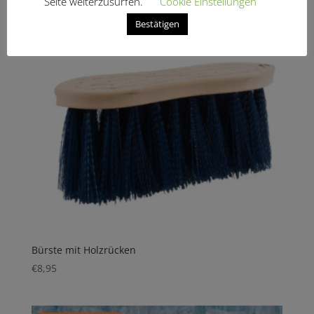
Seite weiterzusurfen.
Cookie Einstellungen
Bestätigen
Bürste mit Holzrücken
€
8,95