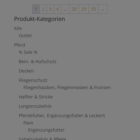
€34,95
€20,97.
1
2
3
4
…
28
29
30
→
Produkt-Kategorien
Alle
Outlet
Pferd
% Sale %
Bein- & Hufschutz
Decken
Fliegenschutz
Fliegenhauben, Fliegenmasken & Fransen
Halfter & Stricke
Longierzubehör
Pferdefutter, Ergänzungsfutter & Leckerli
Pavo
Ergänzungsfutter
Sattelzubehör & Pflege