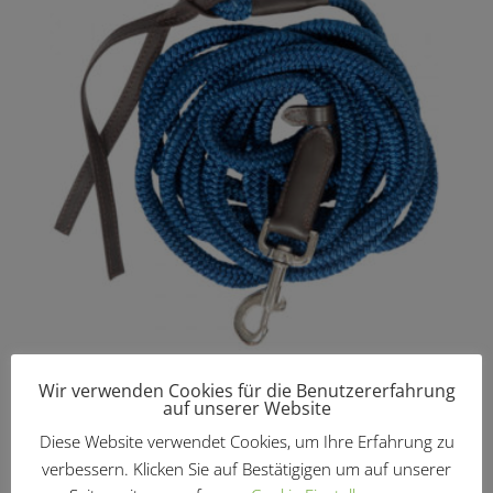
Bodenarbeitsseil mit Lederklatsche
Wir verwenden Cookies für die Benutzererfahrung
auf unserer Website
Preisspanne:
€
22,95
–
€
26,95
€22,95
Diese Website verwendet Cookies, um Ihre Erfahrung zu
bis
verbessern. Klicken Sie auf Bestätigigen um auf unserer
€26,95