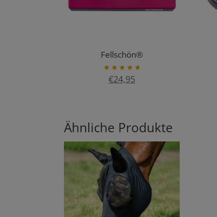
Fellschön®
Bewerte
€
24,95
t mit
5.00
von 5
Ähnliche Produkte