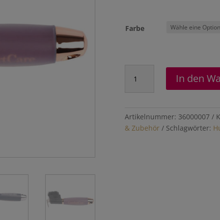
Farbe
Hufkratzer
In den W
"ComfortCare"
Menge
Artikelnummer:
36000007
K
& Zubehör
Schlagwörter:
H