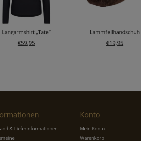
Langarmshirt „Tate“
Lammfellhandschuh
€
59,95
€
19,95
formationen
Konto
and & Lieferinformationen
Mein Konto
gemeine
Warenkorb