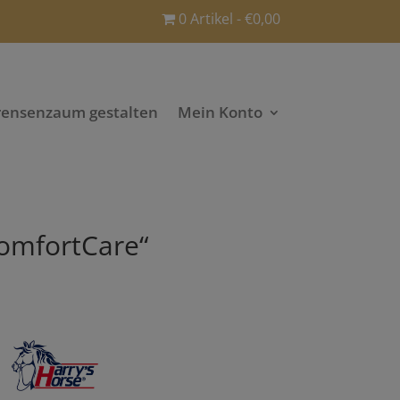
0 Artikel
€0,00
rensenzaum gestalten
Mein Konto
ComfortCare“