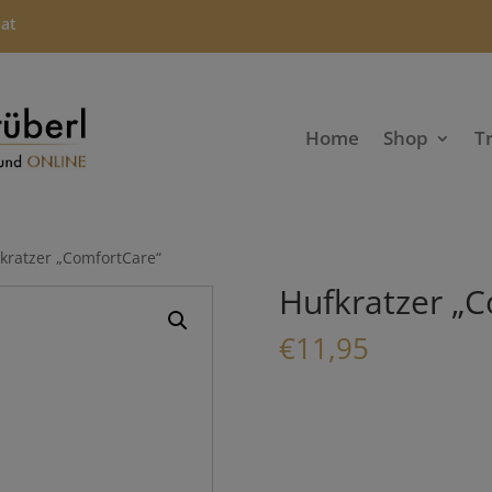
.at
Home
Shop
T
kratzer „ComfortCare“
Hufkratzer „
€
11,95