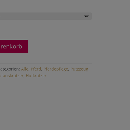
arenkorb
ategorien:
Alle
,
Pferd
,
Pferdepflege
,
Putzzeug
ufauskratzer
,
Hufkratzer