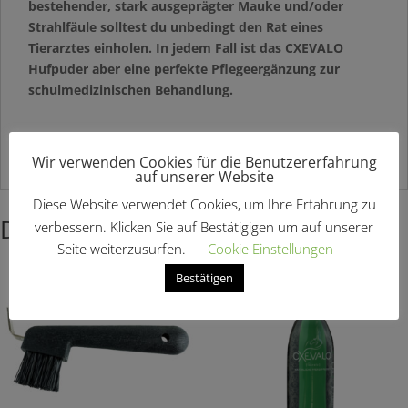
bestehender, stark ausgeprägter Mauke und/oder
Strahlfäule solltest du unbedingt den Rat eines
Tierarztes einholen. In jedem Fall ist das CXEVALO
Hufpuder aber eine perfekte Pflegeergänzung zur
schulmedizinischen Behandlung.
Hier findest Du weitere
Pflegeprodukte
Wir verwenden Cookies für die Benutzererfahrung
auf unserer Website
Diese Website verwendet Cookies, um Ihre Erfahrung zu
Das könnte dir auch gefallen …
verbessern. Klicken Sie auf Bestätigigen um auf unserer
Seite weiterzusurfen.
Cookie Einstellungen
Angebot!
Bestätigen