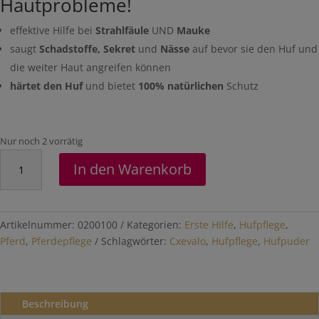
Hautprobleme!
effektive Hilfe bei
Strahlfäule
UND
Mauke
saugt
Schadstoffe, Sekret
und
Nässe
auf bevor sie den Huf und
die weiter Haut angreifen können
härtet den Huf
und bietet
100% natürlichen
Schutz
Nur noch 2 vorrätig
Hufpuder
In den Warenkorb
100g
Menge
Artikelnummer:
0200100
Kategorien:
Erste Hilfe
,
Hufpflege
,
Pferd
,
Pferdepflege
Schlagwörter:
Cxevalo
,
Hufpflege
,
Hufpuder
Beschreibung