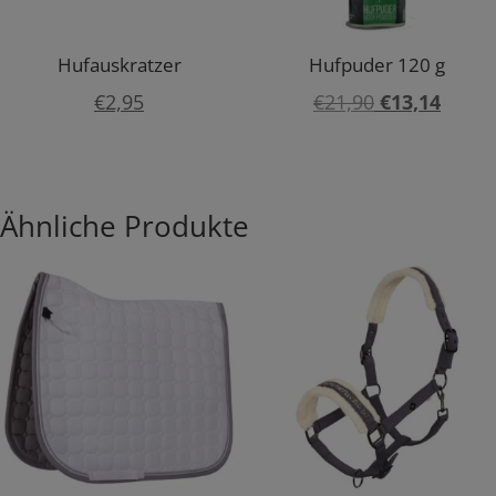
Hufauskratzer
Hufpuder 120 g
Ursprünglic
Aktuel
€
2,95
€
21,90
€
13,14
Preis
Preis
war:
ist:
€21,90
€13,1
Ähnliche Produkte