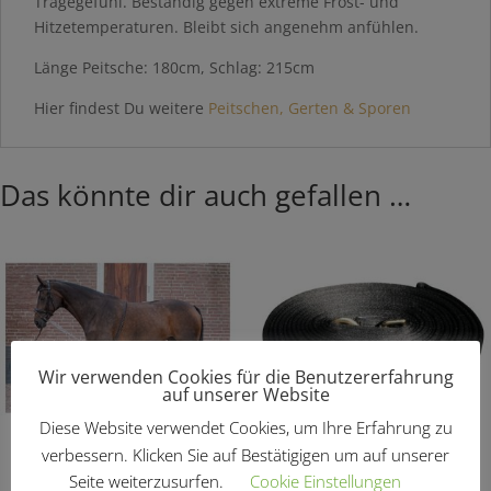
Tragegefühl. Beständig gegen extreme Frost- und
Hitzetemperaturen. Bleibt sich angenehm anfühlen.
Länge Peitsche: 180cm, Schlag: 215cm
Hier findest Du weitere
Peitschen, Gerten & Sporen
Das könnte dir auch gefallen …
Wir verwenden Cookies für die Benutzererfahrung
auf unserer Website
Diese Website verwendet Cookies, um Ihre Erfahrung zu
verbessern. Klicken Sie auf Bestätigigen um auf unserer
Longierband Soft
Longierleine „Soft“
Seite weiterzusurfen.
Cookie Einstellungen