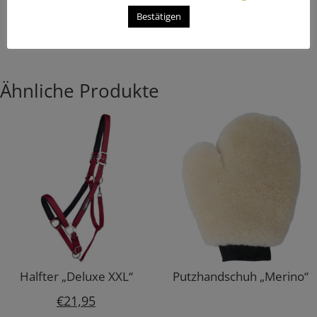
€
24,95
€
12,95
Bestätigen
Ähnliche Produkte
Halfter „Deluxe XXL“
Putzhandschuh „Merino“
€
21,95