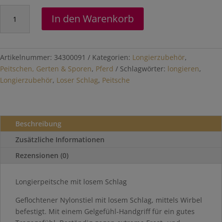
Longierpeitsche
In den Warenkorb
mit
losem
Schlag
Menge
Artikelnummer:
34300091
Kategorien:
Longierzubehör
,
Peitschen, Gerten & Sporen
,
Pferd
Schlagwörter:
longieren
,
Longierzubehör
,
Loser Schlag
,
Peitsche
Beschreibung
Zusätzliche Informationen
Rezensionen (0)
Longierpeitsche mit losem Schlag
Geflochtener Nylonstiel mit losem Schlag, mittels Wirbel
befestigt. Mit einem Gelgefühl-Handgriff für ein gutes