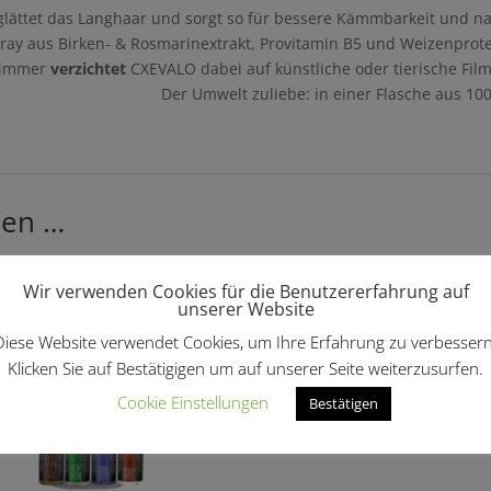
ättet das Langhaar und sorgt so für bessere Kämmbarkeit und nac
y aus Birken- & Rosmarinextrakt, Provitamin B5 und Weizenprotein
e immer
verzichtet
CXEVALO dabei auf künstliche oder tierische Film
Palmöl. Der Umwelt zuliebe: in einer Flasche aus 100% r
len …
Wir verwenden Cookies für die Benutzererfahrung auf
unserer Website
Diese Website verwendet Cookies, um Ihre Erfahrung zu verbessern
Klicken Sie auf Bestätigigen um auf unserer Seite weiterzusurfen.
Cookie Einstellungen
Bestätigen