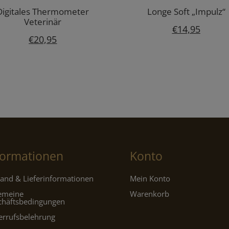
Digitales Thermometer
Longe Soft „Impulz“
Veterinär
€
14,95
€
20,95
formationen
Konto
and & Lieferinformationen
Mein Konto
gemeine
Warenkorb
chäftsbedingungen
errufsbelehrung