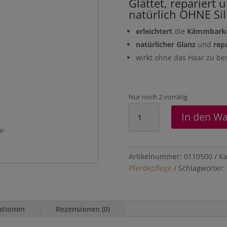
Glättet, repariert
natürlich OHNE Sil
erleichtert
die
Kämmbarke
natürlicher Glanz
und
rep
wirkt ohne das Haar zu be
Nur noch 2 vorrätig
Mähnen-
In den W
und
Schweifspray
500ml
Menge
Artikelnummer:
0110500
Ka
Pferdepflege
Schlagwörter:
ationen
Rezensionen (0)