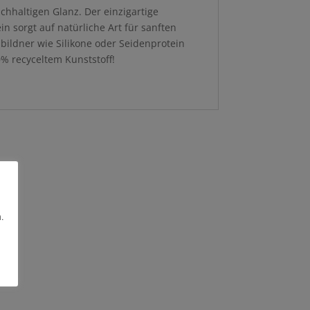
hhaltigen Glanz. Der einzigartige
 sorgt auf natürliche Art für sanften
bildner wie Silikone oder Seidenprotein
ecyceltem Kunststoff!
.