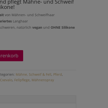
 und pflegt Mähne- und Schweif
ikone!
it
von Mähnen- und Schweifhaar
ariertes
Langhaar
schweren, natürlich
vegan
und
OHNE Silikone
arenkorb
tegorien:
Mähne, Schweif & Fell
,
Pferd
,
Cxevalo
,
Fellpflege
,
Mähnenspray