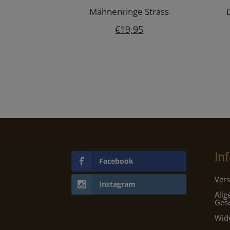
Mähnenringe Strass
€
19,95
In
Facebook
Vers
Instagram
All
Ges
Wid