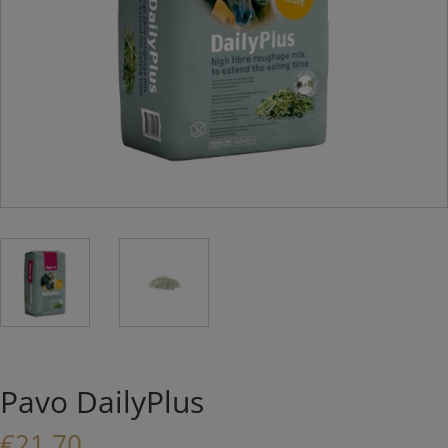
Pavo DailyPlus
€
21,70