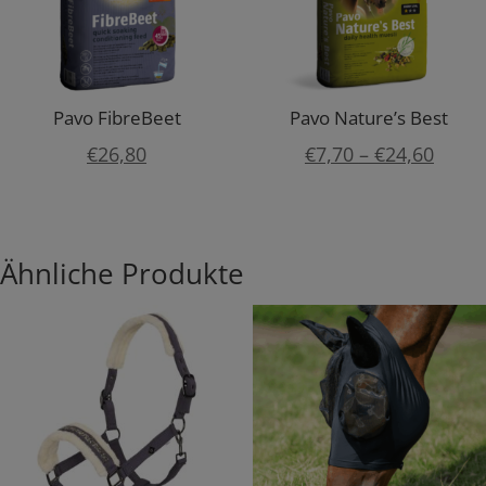
Pavo FibreBeet
Pavo Nature’s Best
Preis
€
26,80
€
7,70
–
€
24,60
€7,70
bis
€24,6
Ähnliche Produkte