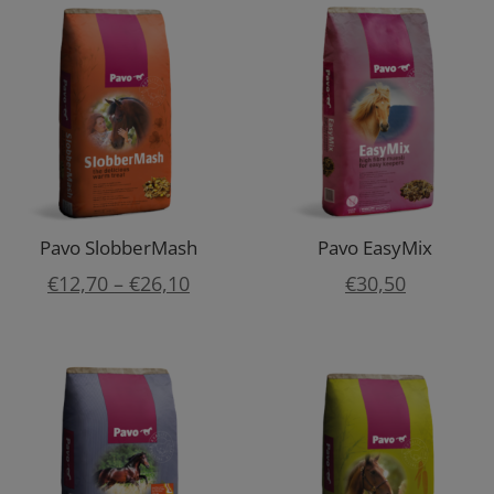
Pavo SlobberMash
Pavo EasyMix
Preisspanne:
€
12,70
–
€
26,10
€
30,50
€12,70
bis
€26,10