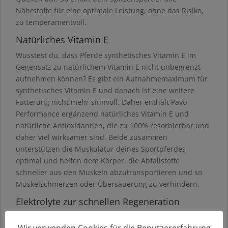
Nährstoffe für eine optimale Leistung, ohne das Risiko,
zu temperamentvoll.
Natürliches Vitamin E
Wusstest du, dass Pferde synthetisches Vitamin E im
Gegensatz zu natürlichem Vitamin E nicht unbegrenzt
aufnehmen können? Es gibt ein Aufnahmemaximum für
synthetisches Vitamin E und danach ist eine weitere
Fütterung nicht mehr sinnvoll. Daher enthält Pavo
Performance ergänzend natürliches Vitamin E und
natürliche Antioxidantien, die zu 100% resorbierbar und
daher viel wirksamer sind. Beide zusammen
unterstützen die Muskulatur deines Sportpferdes
optimal und helfen dem Körper, die Abfallstoffe
schneller aus den Muskeln abzutransportieren und so
Muskelschmerzen oder Übersäuerung zu verhindern.
Elektrolyte zur schnellen Regeneration
Da Sportpferde nicht nur im Sommer schwitzen, sondern