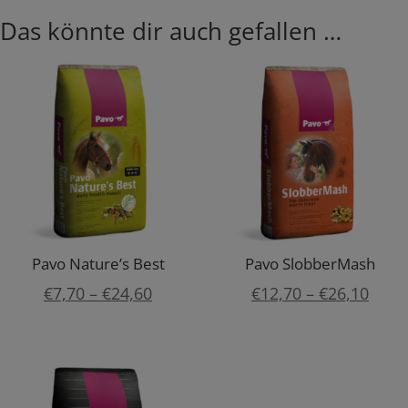
Das könnte dir auch gefallen …
Pavo Nature’s Best
Pavo SlobberMash
Preisspanne:
Prei
€
7,70
–
€
24,60
€
12,70
–
€
26,10
€7,70
€12,
bis
bis
€24,60
€26,