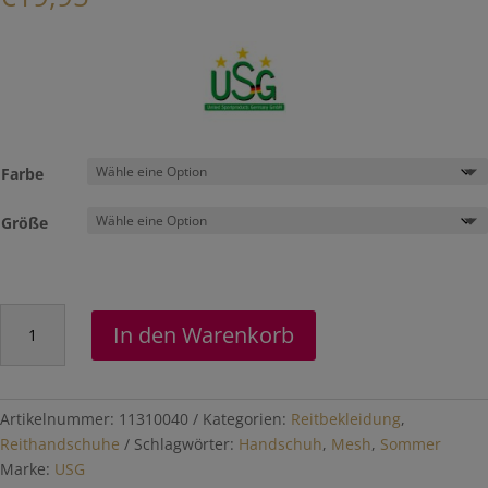
Farbe
Größe
Reithandschuhe
In den Warenkorb
"London"
Menge
Artikelnummer:
11310040
Kategorien:
Reitbekleidung
,
Reithandschuhe
Schlagwörter:
Handschuh
,
Mesh
,
Sommer
Marke:
USG