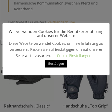
harmonische Kommunikation zwischen Pferd und
Reiterhand.
Hier findest Du weitere
Reithandschuhe
Wir verwenden Cookies für die Benutzererfahrung
auf unserer Website
Das könnte dir auch gefallen …
Diese Website verwendet Cookies, um Ihre Erfahrung zu
verbessern. Klicken Sie auf Bestätigigen um auf unserer
Angebot!
Seite weiterzusurfen.
Cookie Einstellungen
Bestätigen
Reithandschuh „Classic“
Handschuhe „Top Grip“