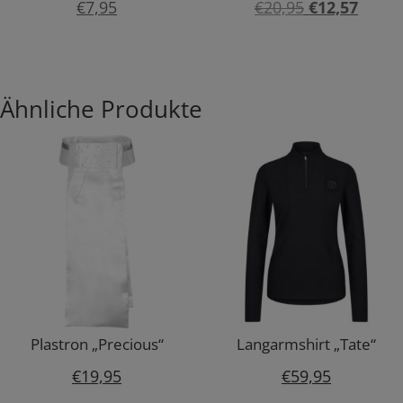
Ursprünglic
Aktuel
€
7,95
€
20,95
€
12,57
Preis
Preis
war:
ist:
€20,95
€12,5
Ähnliche Produkte
Plastron „Precious“
Langarmshirt „Tate“
€
19,95
€
59,95