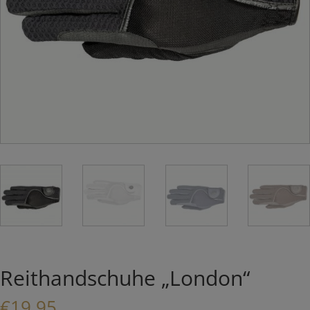
Reithandschuhe „London“
€
19,95