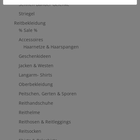
Sehnen Bänder Gelenke
Striegel
Reitbekleidung
% Sale %
Accessoires
Haarnetze & Haarspangen
Geschenkideen
Jacken & Westen
Langarm- Shirts
Oberbekleidung
Peitschen, Gerten & Sporen
Reithandschuhe
Reithelme
Reithosen & Reitleggings
Reitsocken