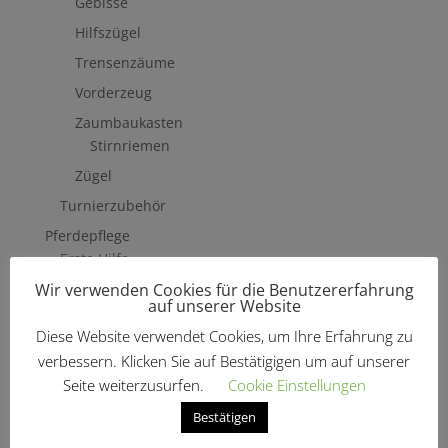
Gebisse
Hilfszügel
Trensenzäume
Vorderzeug
Zaumbaukasten
Stirnriemen
Zügel
Turnierzubehör
Pferdepflege
Erste Hilfe
Wir verwenden Cookies für die Benutzererfahrung
Fliegenschutzmittel
auf unserer Website
Hufpflege
Diese Website verwendet Cookies, um Ihre Erfahrung zu
Mähne, Schweif & Fell
verbessern. Klicken Sie auf Bestätigigen um auf unserer
Pferdewäsche
Seite weiterzusurfen.
Cookie Einstellungen
Putzzeug & Zubehör
Bestätigen
Bürsten & Kardätschen