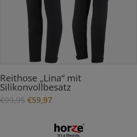
Reithose „Lina“ mit
Silikonvollbesatz
Ursprünglicher
Aktueller
€
99,95
€
59,97
Preis
Preis
war:
ist:
€99,95
€59,97.