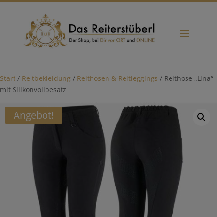
Start
/
Reitbekleidung
/
Reithosen & Reitleggings
/ Reithose „Lina“
mit Silikonvollbesatz
Angebot!