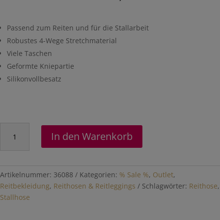
Passend zum Reiten und für die Stallarbeit
Robustes 4-Wege Stretchmaterial
Viele Taschen
Geformte Kniepartie
Silikonvollbesatz
Reithose
In den Warenkorb
"Lina"
mit
Silikonvollbesatz
Menge
Artikelnummer:
36088
Kategorien:
% Sale %
,
Outlet
,
Reitbekleidung
,
Reithosen & Reitleggings
Schlagwörter:
Reithose
,
Stallhose