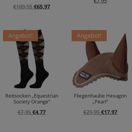
€
7,95
Ursprünglicher
Aktueller
€
109,95
€
65,97
Preis
Preis
war:
ist:
€109,95
€65,97.
Angebot!
Angebot!
Reitsocken „Equestrian
Fliegenhaube Hexagon
Society Orange“
„Pearl“
Ursprünglicher
Aktueller
Ursprünglic
Aktuel
€
7,95
€
4,77
€
29,95
€
17,97
Preis
Preis
Preis
Preis
war:
ist:
war:
ist: