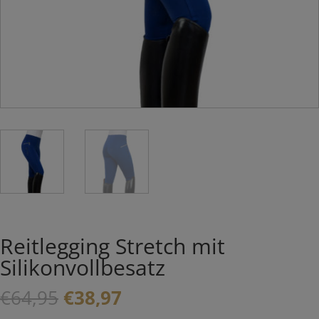
Reitlegging Stretch mit
Silikonvollbesatz
Ursprünglicher
Aktueller
€
64,95
€
38,97
Preis
Preis