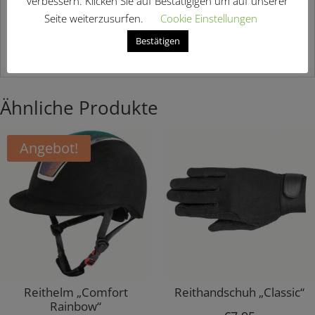
verbessern. Klicken Sie auf Bestätigigen um auf unserer
Trainingsshirt und vervollständigen deinen Look. Fällt
Seite weiterzusurfen.
Cookie Einstellungen
normal aus, bestelle deine normale Größe.
Bestätigen
Hier findest Du weitere
Reithosen & Reitleggings
Ähnliche Produkte
Angebot!
Reithelm „Comfort
Reithandschuh „Classic“
Rainbow“