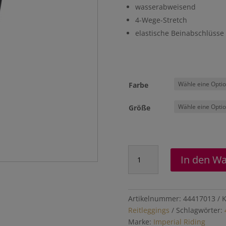
wasserabweisend
4-Wege-Stretch
elastische Beinabschlüsse
Farbe
Größe
Reithose
In den W
"Personal
Choice"
FullGrip
Menge
Artikelnummer:
44417013
K
Reitleggings
Schlagwörter:
Marke:
Imperial Riding