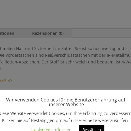
ationen
Rezensionen (0)
ptimalen Halt und Sicherheit im Sattel. Sie ist so hochwertig und 
Die Vordertaschen sind Reißverschlusstaschen mit der IR-Metallmün
ailletten-Abzeichen. Der Stoff ist sehr weich und bequem, ist 4-W
.
ggings
Wir verwenden Cookies für die Benutzererfahrung auf
len …
unserer Website
Diese Website verwendet Cookies, um Ihre Erfahrung zu verbessern
Angebot!
Angebot!
Klicken Sie auf Bestätigigen um auf unserer Seite weiterzusurfen.
Cookie Einstellungen
Bestätigen