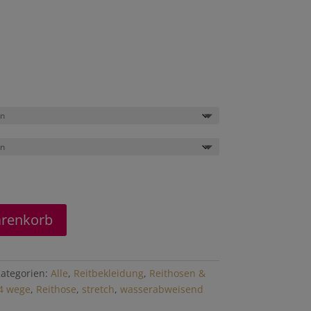
arenkorb
ategorien:
Alle
,
Reitbekleidung
,
Reithosen &
4 wege
,
Reithose
,
stretch
,
wasserabweisend