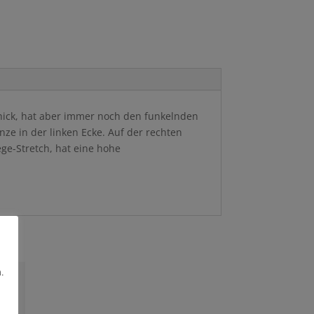
schick, hat aber immer noch den funkelnden
ze in der linken Ecke. Auf der rechten
ege-Stretch, hat eine hohe
.