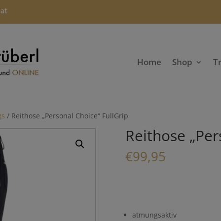
.at
Home
Shop
T
gs
/ Reithose „Personal Choice“ FullGrip
Reithose „Per
€
99,95
atmungsaktiv