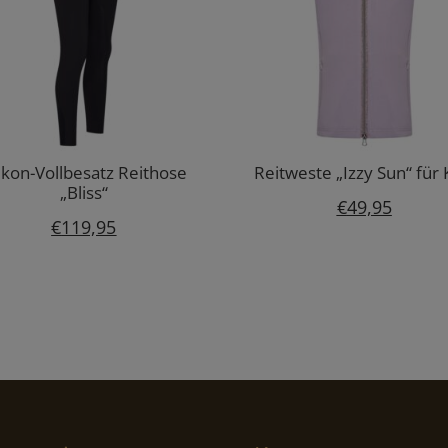
likon-Vollbesatz Reithose
Reitweste „Izzy Sun“ für 
„Bliss“
€
49,95
€
119,95