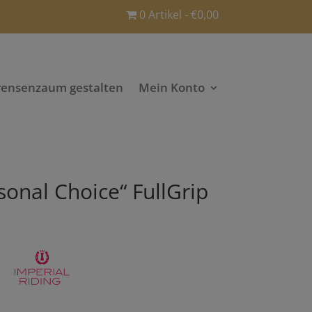
0 Artikel
€0,00
rensenzaum gestalten
Mein Konto
sonal Choice“ FullGrip