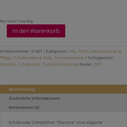
Nur noch 1 vorrätig
In den Warenkorb
Schabracke
Competition
"Florence"
Artikelnummer:
31481
Kategorien:
Alle
,
Pferd
,
Sattelzubehör &
Menge
Pflege
,
Schabracken & Pads
,
Turnierzubehör
Schlagwörter:
Florence
,
Schabracke
,
Turnierschabracke
Marke:
QHP
Beschreibung
Zusätzliche Informationen
Rezensionen (0)
Schabracke Competition "Florence" eine elegante