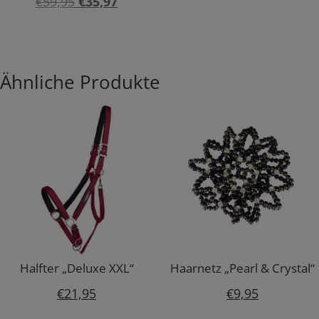
Ursprünglicher
Aktueller
€
59,95
€
35,97
Preis
Preis
war:
ist:
€59,95
€35,97.
Ähnliche Produkte
Halfter „Deluxe XXL“
Haarnetz „Pearl & Crystal“
€
21,95
€
9,95