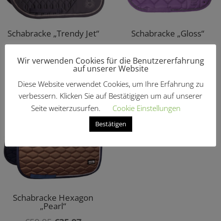
Schabracke „Trendy Jet“
Schabracke „Gloss“
€
44,95
€
59,95
Wir verwenden Cookies für die Benutzererfahrung
auf unserer Website
Diese Website verwendet Cookies, um Ihre Erfahrung zu
Angebot!
verbessern. Klicken Sie auf Bestätigigen um auf unserer
Seite weiterzusurfen.
Cookie Einstellungen
Bestätigen
Schabracke Hexagon
„Pearl“