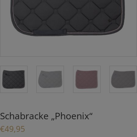
Schabracke „Phoenix“
€
49,95