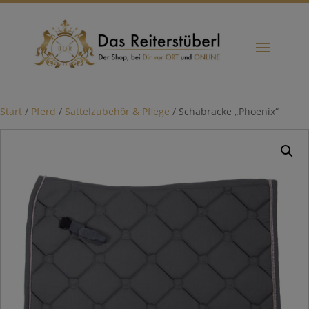
Start
/
Pferd
/
Sattelzubehör & Pflege
/ Schabracke „Phoenix“