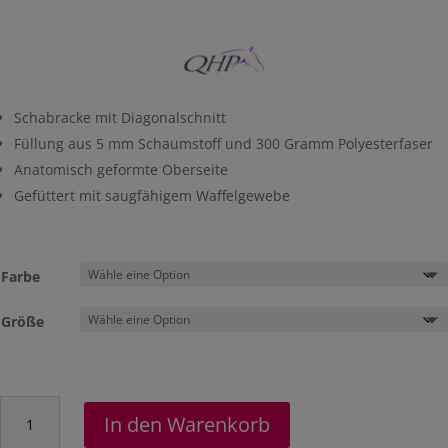
war:
ist:
€54,95
€32,97.
Schabracke mit Diagonalschnitt
Füllung aus 5 mm Schaumstoff und 300 Gramm Polyesterfaser
Anatomisch geformte Oberseite
Gefüttert mit saugfähigem Waffelgewebe
Farbe
Größe
Schabracke
In den Warenkorb
"Shiva"