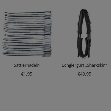
war:
ist:
€17,95
€10,7
Sattlernadeln
Longiergurt „Sharkskin“
€
1,95
€
49,95