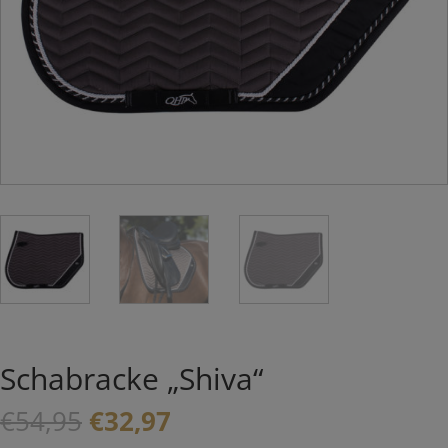
Schabracke „Shiva“
Ursprünglicher
Aktueller
€
54,95
€
32,97
Preis
Preis