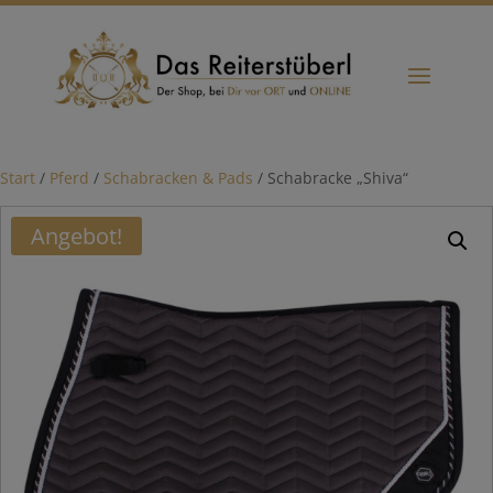
Start
/
Pferd
/
Schabracken & Pads
/ Schabracke „Shiva“
Angebot!