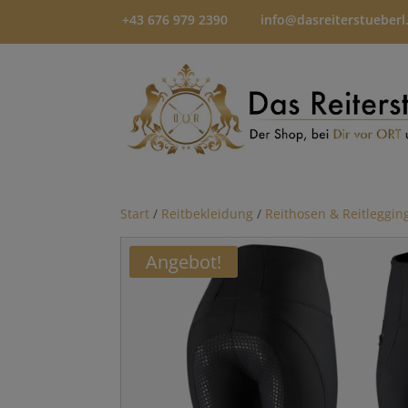
+43 676 979 2390
info@dasreiterstueberl
Start
/
Reitbekleidung
/
Reithosen & Reitleggin
Angebot!