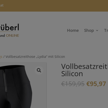
.at
Home
Shop
T
gs
/ Vollbesatzreithose „Lydia“ mit Silicon
Vollbesatzrei
Silicon
Ursprü
€
159,95
€
95,97
Preis
war:
i
€159,9