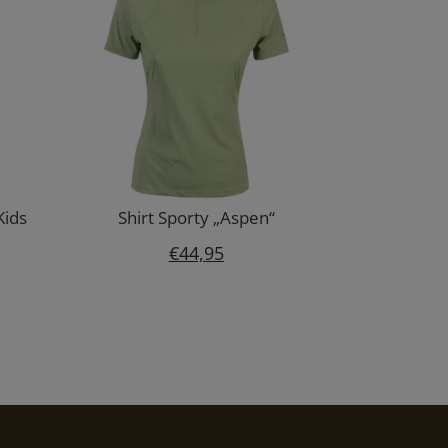
Kids
Shirt Sporty „Aspen“
€
44,95