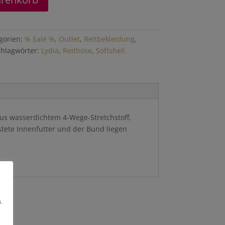
gorien:
% Sale %
,
Outlet
,
Reitbekleidung
,
chlagwörter:
Lydia
,
Reithose
,
Softshell
 aus wasserdichtem 4-Wege-Stretchstoff,
stete Innenfutter und der Bund liegen
.