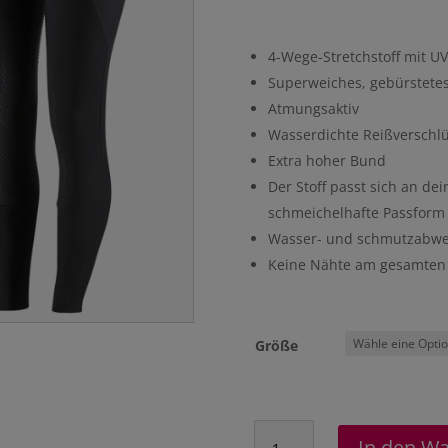
4-Wege-Stretchstoff mit UV
Superweiches, gebürstetes
Atmungsaktiv
Wasserdichte Reißverschl
Extra hoher Bund
Der Stoff passt sich an de
schmeichelhafte Passform
Wasser- und schmutzabwe
Keine Nähte am gesamten 
Größe
Vollbesatzreithose
In den W