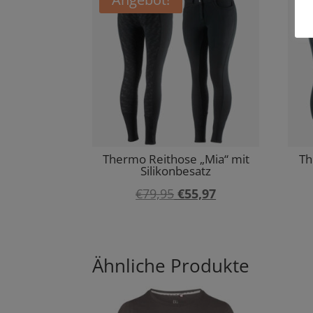
Thermo Reithose „Mia“ mit
Th
Silikonbesatz
Ursprünglicher
Aktueller
€
79,95
€
55,97
Preis
Preis
war:
ist:
€79,95
€55,97.
Ähnliche Produkte