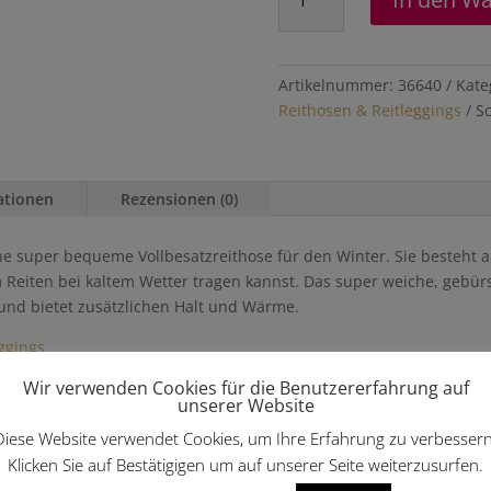
"Lydia"
mit
Silicon
Menge
Artikelnummer:
36640
Kate
Reithosen & Reitleggings
S
ationen
Rezensionen (0)
 eine super bequeme Vollbesatzreithose für den Winter. Sie besteht
 Reiten bei kaltem Wetter tragen kannst. Das super weiche, gebür
und bietet zusätzlichen Halt und Wärme.
ggings
Wir verwenden Cookies für die Benutzererfahrung auf
unserer Website
len …
Diese Website verwendet Cookies, um Ihre Erfahrung zu verbessern
Klicken Sie auf Bestätigigen um auf unserer Seite weiterzusurfen.
Angebot!