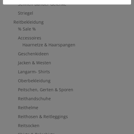
Sehnen Bänder Gelenke
Striegel
Reitbekleidung
% Sale %
Accessoires
Haarnetze & Haarspangen
Geschenkideen
Jacken & Westen
Langarm- Shirts
Oberbekleidung
Peitschen, Gerten & Sporen
Reithandschuhe
Reithelme
Reithosen & Reitleggings
Reitsocken