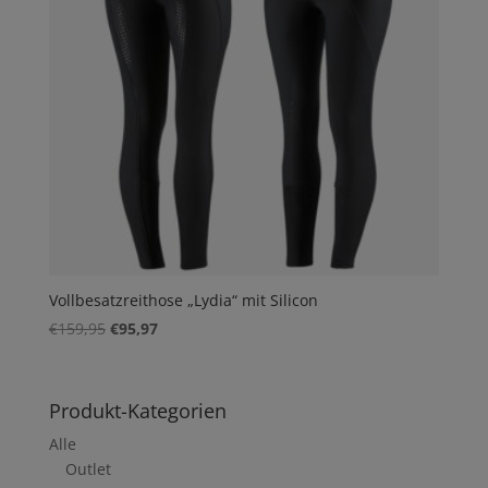
Vollbesatzreithose „Lydia“ mit Silicon
Ursprünglicher
Aktueller
€
159,95
€
95,97
Preis
Preis
war:
ist:
€159,95
€95,97.
Produkt-Kategorien
Alle
Outlet