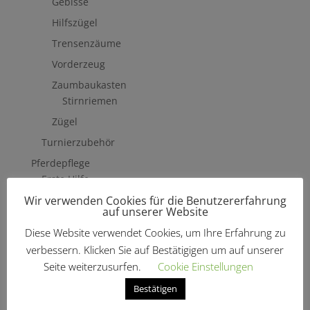
Gebisse
Hilfszügel
Trensenzäume
Vorderzeug
Zaumbaukasten
Stirnriemen
Zügel
Turnierzubehör
Pferdepflege
Erste Hilfe
Wir verwenden Cookies für die Benutzererfahrung
Fliegenschutzmittel
auf unserer Website
Hufpflege
Diese Website verwendet Cookies, um Ihre Erfahrung zu
Mähne, Schweif & Fell
verbessern. Klicken Sie auf Bestätigigen um auf unserer
Pferdewäsche
Seite weiterzusurfen.
Cookie Einstellungen
Putzzeug & Zubehör
Bestätigen
Bürsten & Kardätschen