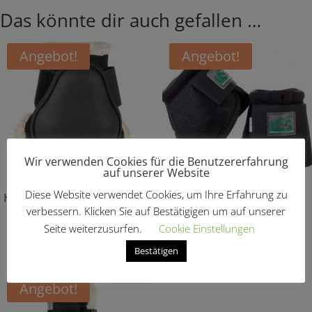
Das könnte dir auch gefallen …
Angebot!
Angebot!
Wir verwenden Cookies für die Benutzererfahrung
auf unserer Website
Diese Website verwendet Cookies, um Ihre Erfahrung zu
Hartschalenstreichkappen
Hufglocken
verbessern. Klicken Sie auf Bestätigigen um auf unserer
Ursprünglicher
Aktueller
Ursprünglic
Aktuel
€
17,95
€
10,77
€
19,95
€
11,97
Seite weiterzusurfen.
Cookie Einstellungen
Preis
Preis
Preis
Preis
Bestätigen
war:
ist:
war:
ist:
€17,95
€10,77.
€19,95
€11,9
Angebot!