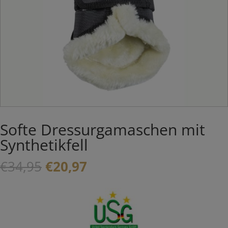
Softe Dressurgamaschen mit
Synthetikfell
Ursprünglicher
Aktueller
€
34,95
€
20,97
Preis
Preis
war:
ist:
€34,95
€20,97.