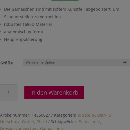
Die Gamaschen sind mit softem Kunstfell abgepolstert, um
Scheuerstellen zu vermeiden.
robustes 1680D Material
anatomisch geformt
Neoprenpolsterung
Größe
Softe
In den Warenkorb
Dressurgamaschen
mit
Synthetikfell
Menge
Artikelnummer:
14550027
Kategorien:
% Sale %
,
Bein- &
Hufschutz
,
Outlet
,
Pferd
Schlagwörter:
Beinschutz
,
Dressurgamaschen
,
Gamaschen