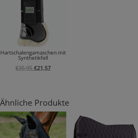
Hartschalengamaschen mit
Synthetikfell
Ursprünglicher
Aktueller
€
35,95
€
21,57
Preis
Preis
war:
ist:
€35,95
€21,57.
Ähnliche Produkte