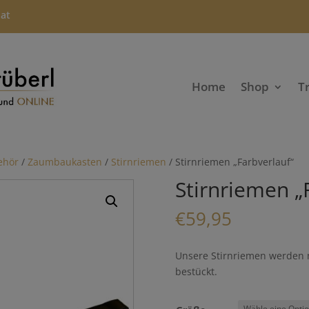
.at
Home
Shop
T
ehör
/
Zaumbaukasten
/
Stirnriemen
/ Stirnriemen „Farbverlauf“
Stirnriemen „
€
59,95
Unsere Stirnriemen werden m
bestückt.