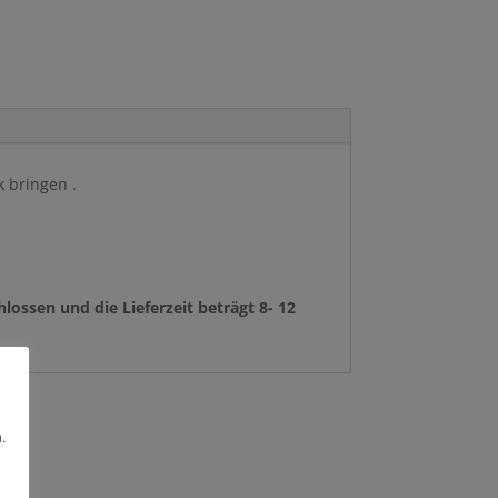
k bringen .
ossen und die Lieferzeit beträgt 8- 12
.