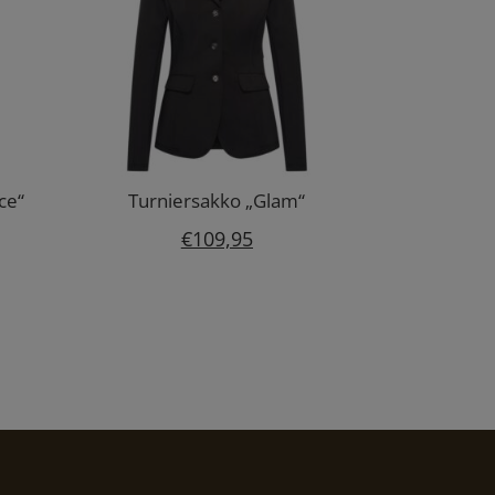
ce“
Turniersakko „Glam“
€
109,95