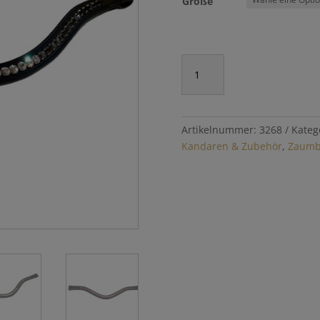
Größe
Stirnriemen
"Farbverlauf"
Menge
Artikelnummer:
3268
Kateg
Kandaren & Zubehör
,
Zaumb