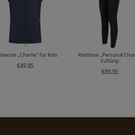
itweste „Charlie“ für Kids
Reithose „Personal Choi
FullGrip
€
49,95
€
99,95