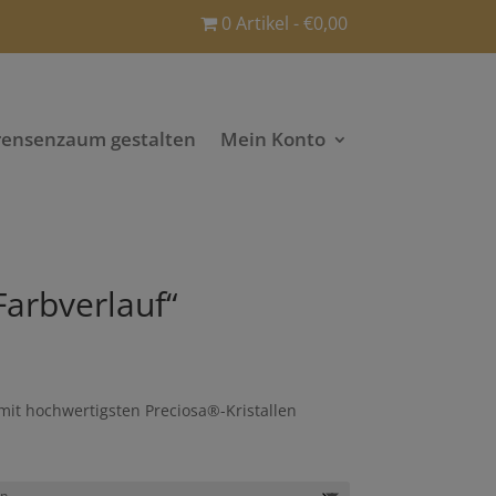
0 Artikel
€0,00
rensenzaum gestalten
Mein Konto
Farbverlauf“
it hochwertigsten Preciosa®-Kristallen