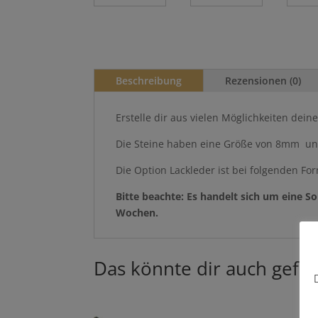
Beschreibung
Rezensionen (0)
Erstelle dir aus vielen Möglichkeiten dei
Die Steine haben eine Größe von 8mm und 
Die Option Lackleder ist bei folgenden F
Bitte beachte: Es handelt sich um eine S
Wochen.
Das könnte dir auch gefal