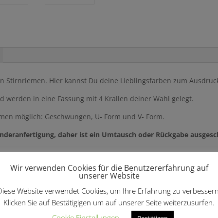
nen Stirnriemen. Hier kannst Du deine Lieblingsfarben zum Ausdruc
werden in eine Fassung mit 4 Krallen deiner Wahl gelegt.
ormen möglich: Geschwungen, U- Form und V- Form.
onderanfertigung, daher ist ein Umtausch oder Rückgabe ausgeschl
Wir verwenden Cookies für die Benutzererfahrung auf
unserer Website
len …
Diese Website verwendet Cookies, um Ihre Erfahrung zu verbessern
Klicken Sie auf Bestätigigen um auf unserer Seite weiterzusurfen.
Cookie Einstellungen
Bestätigen