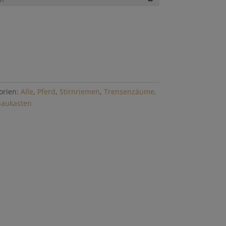
orien:
Alle
,
Pferd
,
Stirnriemen
,
Trensenzäume,
aukasten