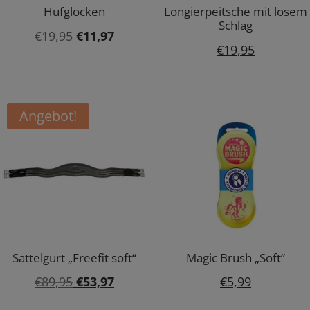
Hufglocken
Longierpeitsche mit losem
Schlag
Ursprünglicher
Aktueller
€
19,95
€
11,97
€
19,95
Preis
Preis
war:
ist:
€19,95
€11,97.
Angebot!
Sattelgurt „Freefit soft“
Magic Brush „Soft“
Ursprünglicher
Aktueller
€
89,95
€
53,97
€
5,99
Preis
Preis