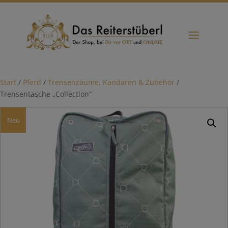
Start
/
Pferd
/
Trensenzäume, Kandaren & Zubehör
/
Trensentasche „Collection“
Neu