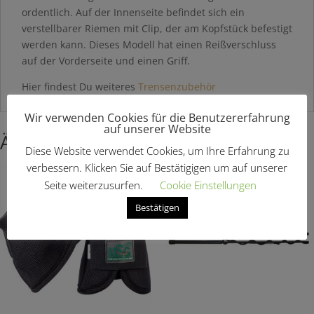
ordentlich. Auf der Innenseite befindet sich ein
verstellbarer Riemen mit Clip, der am Kopfstück befestigt
werden kann. Dieses Modell hat einen Reißverschluss
auf der Vorderseite und einen Griff.
Hier findest Du weiteres
Trensenzubehör
Wir verwenden Cookies für die Benutzererfahrung
auf unserer Website
Ähnliche Produkte
Diese Website verwendet Cookies, um Ihre Erfahrung zu
verbessern. Klicken Sie auf Bestätigigen um auf unserer
Angebot!
Seite weiterzusurfen.
Cookie Einstellungen
Bestätigen