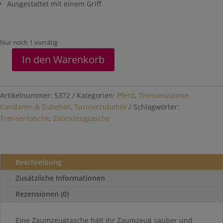
Ausgestattet mit einem Griff
Nur noch 1 vorrätig
In den Warenkorb
Trensentasche
"Collection"
Menge
Artikelnummer:
5372
Kategorien:
Pferd
,
Trensenzäume,
Kandaren & Zubehör
,
Turnierzubehör
Schlagwörter:
Trensentasche
,
Zaumzeugtasche
Beschreibung
Zusätzliche Informationen
Rezensionen (0)
Eine Zaumzeugtasche hält Ihr Zaumzeug sauber und