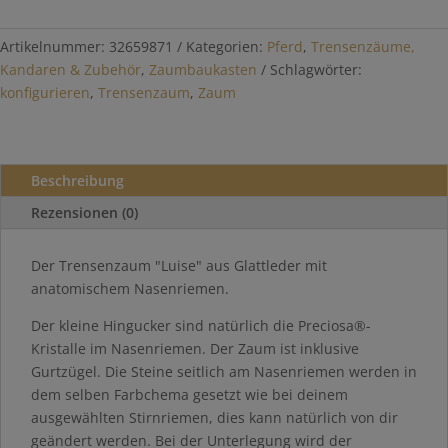
gestalten
Menge
Artikelnummer:
32659871
Kategorien:
Pferd
,
Trensenzäume,
Kandaren & Zubehör
,
Zaumbaukasten
Schlagwörter:
konfigurieren
,
Trensenzaum
,
Zaum
Beschreibung
Rezensionen (0)
Der Trensenzaum "Luise" aus Glattleder mit
anatomischem Nasenriemen.
Der kleine Hingucker sind natürlich die Preciosa®-
Kristalle im Nasenriemen. Der Zaum ist inklusive
Gurtzügel. Die Steine seitlich am Nasenriemen werden in
dem selben Farbchema gesetzt wie bei deinem
ausgewählten Stirnriemen, dies kann natürlich von dir
geändert werden. Bei der Unterlegung wird der