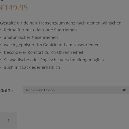
€
149,95
Gestalte dir deinen Trensenzaum ganz nach deinen wünschen.
Reithalfter mit oder ohne Sperriemen
anatomischer Nasenriemen
weich gepolstert im Genick und am Nasenriemen
besonderer Komfort durch Ohrenfreiheit
Schwedische oder Englische Verschnallung möglich
auch mit Lackleder erhältlich
Größe
Trensenzaum
"Luise"
selbst