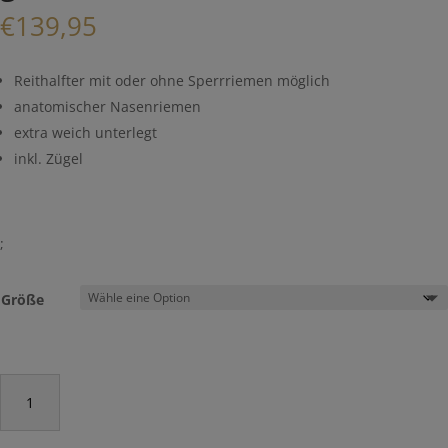
€
139,95
Reithalfter mit oder ohne Sperrriemen möglich
anatomischer Nasenriemen
extra weich unterlegt
inkl. Zügel
;
Größe
Trensenzaum
"Marina"
selbst