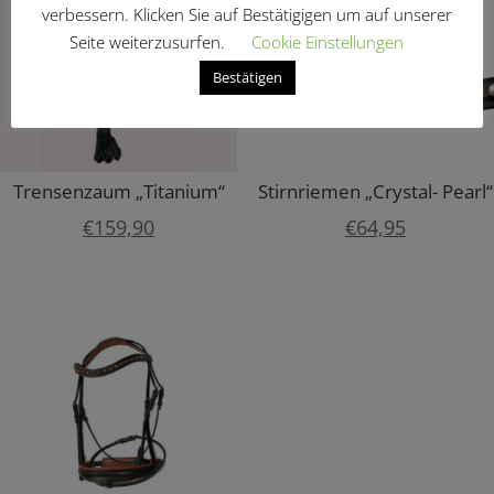
verbessern. Klicken Sie auf Bestätigigen um auf unserer
Seite weiterzusurfen.
Cookie Einstellungen
Bestätigen
Trensenzaum „Titanium“
Stirnriemen „Crystal- Pearl“
€
159,90
€
64,95