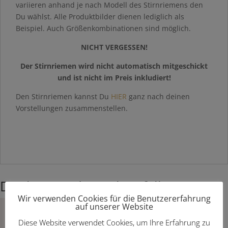
variieren anhand je nach Modell des Stirnriemens den
Du wählst. Alle Produktbilder dienen lediglich als
Beispiel. Auch Größenkombinationen sind möglich.
NICHT VERGESSEN!
Der Stirnriemen wird nicht automatisch mitgeschickt
und ist nicht im Preis inkludiert!
Den Stirnriemen kannst Du
HIER
ganz nach deinen
Vorstellungen zusammenstellen.
Das könnte dir auch gefallen …
Wir verwenden Cookies für die Benutzererfahrung
auf unserer Website
Diese Website verwendet Cookies, um Ihre Erfahrung zu