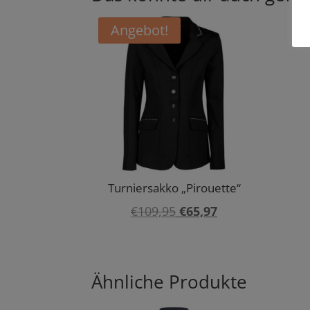
Angebot!
Turniersakko „Pirouette“
Ursprünglicher
Aktueller
€
109,95
€
65,97
Preis
Preis
war:
ist:
€109,95
€65,97.
Ähnliche Produkte