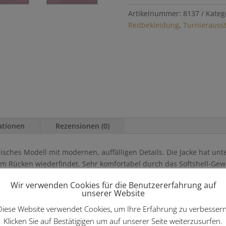
Artikelnummer:
8137
Kateg
Reitbekleidung
,
Turnierauss
ationen
Rezensionen (0)
sisches Modell mit modernen, auffälligen Details. Die Jacke hat un
m Rücken wiederfindet. Sehr komfortabel durch das Softshell-Gew
g
Wir verwenden Cookies für die Benutzererfahrung auf
unserer Website
Diese Website verwendet Cookies, um Ihre Erfahrung zu verbessern
len …
Klicken Sie auf Bestätigigen um auf unserer Seite weiterzusurfen.