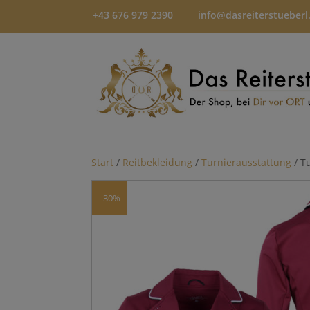
+43 676 979 2390
info@dasreiterstueberl
Start
/
Reitbekleidung
/
Turnierausstattung
/ T
- 30%