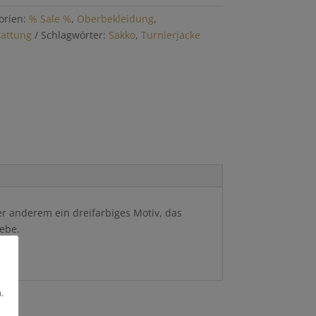
orien:
% Sale %
,
Oberbekleidung
,
tattung
Schlagwörter:
Sakko
,
Turnierjacke
ter anderem ein dreifarbiges Motiv, das
ebe.
.