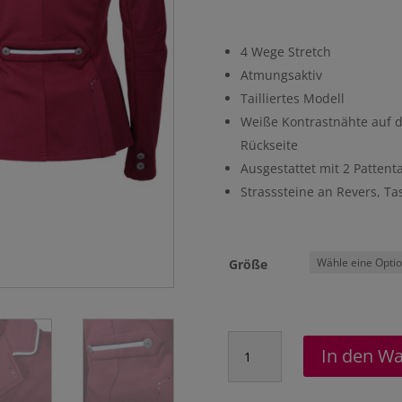
4 Wege Stretch
Atmungsaktiv
Tailliertes Modell
Weiße Kontrastnähte auf d
Rückseite
Ausgestattet mit 2 Pattent
Strasssteine an Revers, Ta
Größe
Turniersakko
In den W
"Coco"
Menge