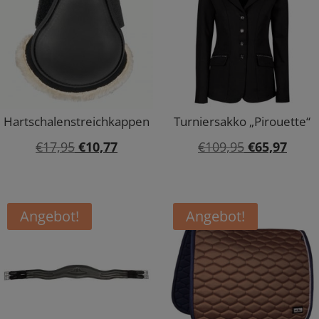
Hartschalenstreichkappen
Turniersakko „Pirouette“
Ursprünglicher
Aktueller
Ursprünglic
Aktue
€
17,95
€
10,77
€
109,95
€
65,97
Preis
Preis
Preis
Preis
war:
ist:
war:
ist:
€17,95
€10,77.
€109,95
€65,9
Angebot!
Angebot!