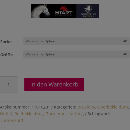
war:
ist:
€44,95
€26,97.
Farbe
Größe
Turniershirt
In den Warenkorb
"Victoria"
Menge
Artikelnummer:
11010201
Kategorien:
% Sale %
,
Oberbekleidung
,
Outlet
,
Reitbekleidung
,
Turnierausstattung
Schlagwort:
Turniershirt