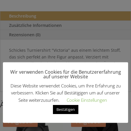
Beschreibung
Zusätzliche Informationen
Rezensionen (0)
Schickes Turniershirt "Victoria" aus einem leichtem Stoff,
das sich perfekt an Ihre Figur anpasst. Verziert mit
Spitze, In silber bedruckt und kontrastierenden Ärmeln
mit Kristallen.
Wir verwenden Cookies für die Benutzererfahrung
auf unserer Website
Hier findest Du weitere
Turnierausstattung
Diese Website verwendet Cookies, um Ihre Erfahrung zu
verbessern. Klicken Sie auf Bestätigigen um auf unserer
Seite weiterzusurfen.
Cookie Einstellungen
Ähnliche Produkte
Bestätigen
Angebot!
Angebot!