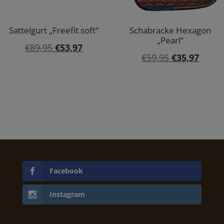
Sattelgurt „Freefit soft“
Schabracke Hexagon
„Pearl“
Ursprünglicher
Aktueller
€
89,95
€
53,97
Ursprünglic
Aktuel
€
59,95
€
35,97
Preis
Preis
Preis
Preis
war:
ist:
war:
ist:
€89,95
€53,97.
€59,95
€35,9
Facebook
Instagram