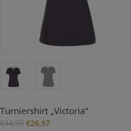
Turniershirt „Victoria“
Ursprünglicher
Aktueller
€
44,95
€
26,97
Preis
Preis