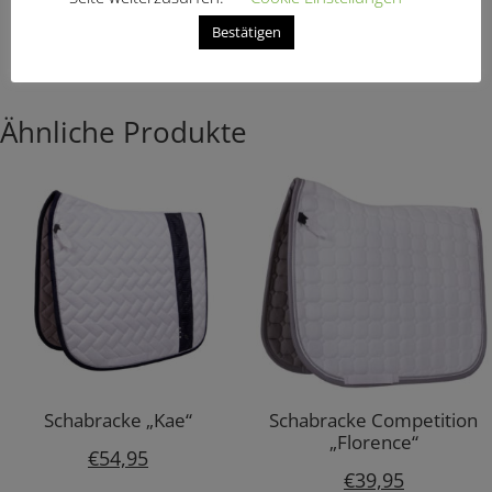
€
149,95
Bestätigen
Ähnliche Produkte
Schabracke „Kae“
Schabracke Competition
„Florence“
€
54,95
€
39,95