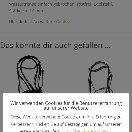
Wassertrense einfach gebrochen, rostfrei, Edelstahl,
Stärke ca. 16 mm.
Hier findest Du weitere
Gebisse
Das könnte dir auch gefallen …
Wir verwenden Cookies für die Benutzererfahrung
auf unserer Website
Diese Website verwendet Cookies, um Ihre Erfahrung zu
Trensenzaum „Klara
Trensenzaum „Klara“
verbessern. Klicken Sie auf Bestätigigen um auf unserer
Glitter“
€
139,90
Seite weiterzusurfen.
Cookie Einstellungen