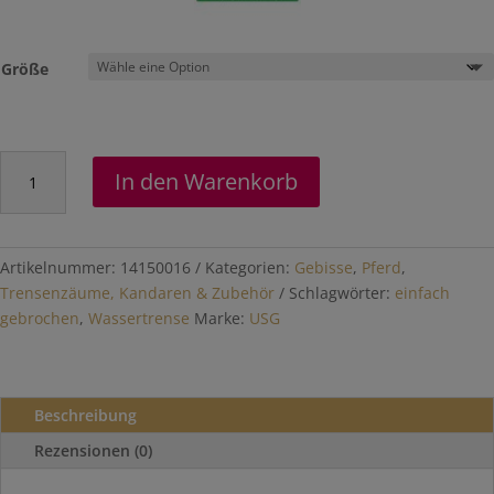
Größe
Wassertrense
In den Warenkorb
einfach
gebrochen
Menge
Artikelnummer:
14150016
Kategorien:
Gebisse
,
Pferd
,
Trensenzäume, Kandaren & Zubehör
Schlagwörter:
einfach
gebrochen
,
Wassertrense
Marke:
USG
Beschreibung
Rezensionen (0)