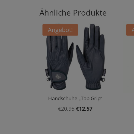
war:
ist:
€34,95
€20,97.
Ähnliche Produkte
Angebot!
Handschuhe „Top Grip“
Ursprünglicher
Aktueller
€
20,95
€
12,57
Preis
Preis
war:
ist: