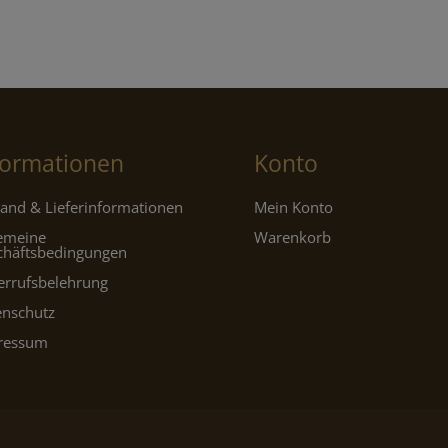
€17,95
€10,77.
formationen
Konto
and & Lieferinformationen
Mein Konto
gemeine
Warenkorb
chäftsbedingungen
errufsbelehrung
enschutz
ressum