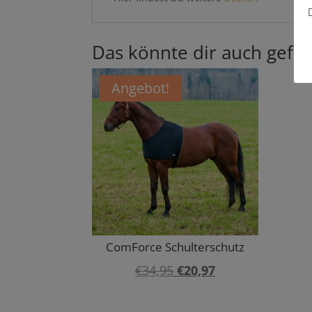
Das könnte dir auch gefal
Angebot!
ComForce Schulterschutz
Ursprünglicher
Aktueller
€
34,95
€
20,97
Preis
Preis