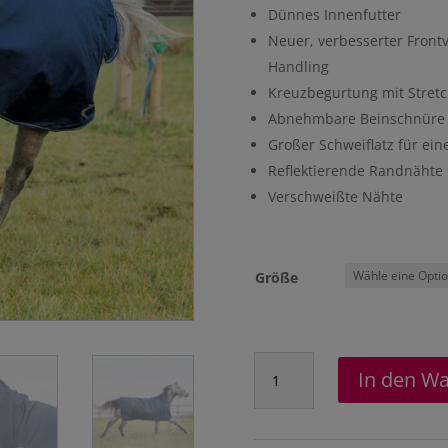
Dünnes Innenfutter
Neuer, verbesserter Frontv
Handling
Kreuzbegurtung mit Stretch 
Abnehmbare Beinschnüre
Großer Schweiflatz für ei
Reflektierende Randnähte
Verschweißte Nähte
Größe
Avalanche
In den W
Regendecke
Menge