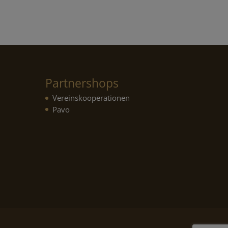
€89,95
€53,97.
Partnershops
Vereinskooperationen
Pavo