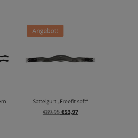
Angebot!
sem
Sattelgurt „Freefit soft“
Ursprünglicher
Aktueller
€
89,95
€
53,97
Preis
Preis
war:
ist: