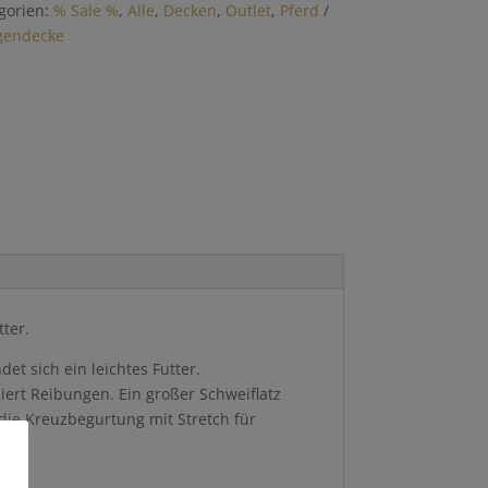
gorien:
% Sale %
,
Alle
,
Decken
,
Outlet
,
Pferd
gendecke
ter.
t sich ein leichtes Futter.
ert Reibungen. Ein großer Schweiflatz
die Kreuzbegurtung mit Stretch für