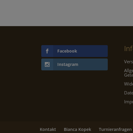
€20,95
€12,57.
In
Facebook
Vers
Instagram
All
Ges
Wid
Dat
Imp
Kontakt
Bianca Kopek
Turnieranfragen