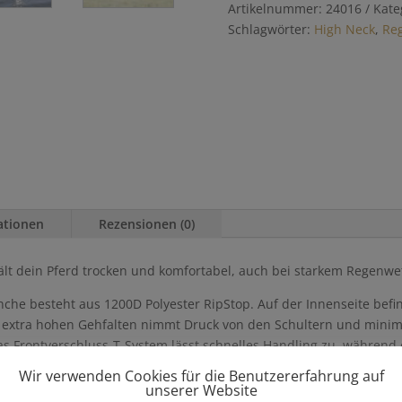
Artikelnummer:
24016
Kate
Schlagwörter:
High Neck
,
Re
ationen
Rezensionen (0)
lt dein Pferd trocken und komfortabel, auch bei starkem Regenwet
e besteht aus 1200D Polyester RipStop. Auf der Innenseite befinde
 extra hohen Gehfalten nimmt Druck von den Schultern und minimi
as Frontverschluss-T-System lässt schnelles Handling zu, während 
abnehmbar. Die Randnähte sind reflektierend.
Wir verwenden Cookies für die Benutzererfahrung auf
unserer Website