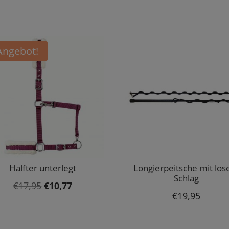
Angebot!
Halfter unterlegt
Longierpeitsche mit lo
Schlag
Ursprünglicher
Aktueller
€
17,95
€
10,77
€
19,95
Preis
Preis
war:
ist: