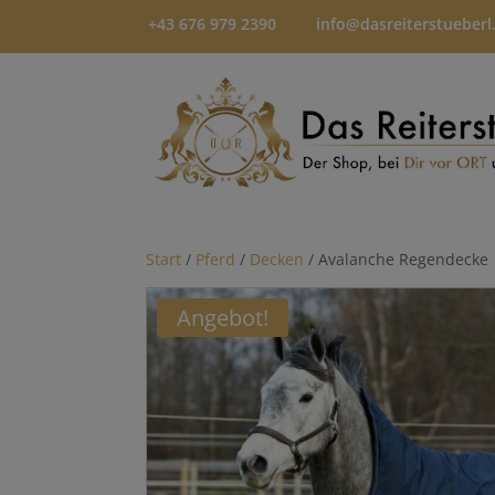
+43 676 979 2390
info@dasreiterstueberl
Start
/
Pferd
/
Decken
/ Avalanche Regendecke
Angebot!