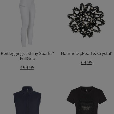
Reitleggings „Shiny Sparks“
Haarnetz „Pearl & Crystal“
FullGrip
€
9,95
€
99,95