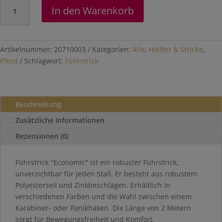
Führstrick
In den Warenkorb
"Economic"
Menge
Artikelnummer:
20710003
Kategorien:
Alle
,
Halfter & Stricke
,
Pferd
Schlagwort:
Führstrick
Beschreibung
Zusätzliche Informationen
Rezensionen (0)
Führstrick "Economic" ist ein
robuster Führstrick,
unverzichtbar für jeden Stall.
Er besteht aus robustem
Polyesterseil und Zinkbeschlägen.
Erhältlich in
verschiedenen Farben und die Wahl zwischen einem
Karabiner- oder Panikhaken.
Die Länge von 2 Metern
sorgt für Bewegungsfreiheit und Komfort.