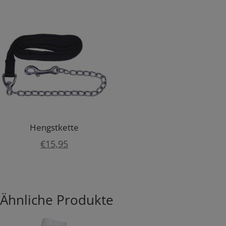
war:
ist:
€17,95
€10,7
Hengstkette
€
15,95
Ähnliche Produkte