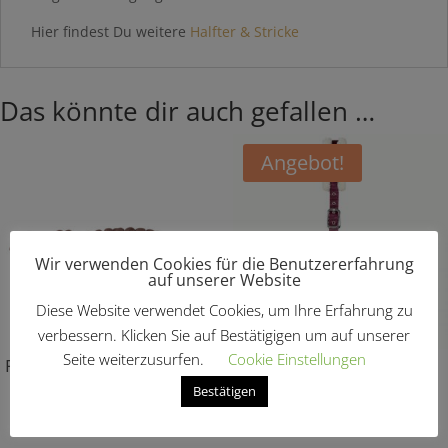
Hier findest Du weitere
Halfter & Stricke
Das könnte dir auch gefallen …
Angebot!
Wir verwenden Cookies für die Benutzererfahrung
auf unserer Website
Diese Website verwendet Cookies, um Ihre Erfahrung zu
verbessern. Klicken Sie auf Bestätigigen um auf unserer
Seite weiterzusurfen.
Cookie Einstellungen
Führstrick weich „Howard“
Halfter unterlegt
Bestätigen
Ursprünglic
Aktuel
€
9,95
€
17,95
€
10,77
Preis
Preis