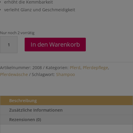
erhöht die Kemmbarkeit
verleiht Glanz und Geschmeidigkeit
Nur noch 2 vorrätig
Kokos-
In den Warenkorb
Monoi
Shampoo
300
ml
Artikelnummer:
2008
Kategorien:
Pferd
,
Pferdepflege
,
Menge
Pferdewäsche
Schlagwort:
Shampoo
Beschreibung
Zusätzliche Informationen
Rezensionen (0)