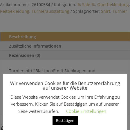
Artikelnummer:
26100584
Kategorien:
% Sale %
,
Oberbekleidung
,
Reitbekleidung
,
Turnierausstattung
Schlagwörter:
Shirt
,
Turnier
Beschreibung
Zusätzliche Informationen
Rezensionen (0)
Turniershirt "Blackpool" mit Stehkragen und
Reißverschluß.
Wir verwenden Cookies für die Benutzererfahrung
auf unserer Website
Kurze Ärmel,
stehender weißer Kragen, Reißverschluss,
Paspeln und eine geprägte Rücken-Oberseite.
Diese Website verwendet Cookies, um Ihre Erfahrung zu
verbessern. Klicken Sie auf Bestätigigen um auf unserer
Hier findest Du weitere
Turnierausstattung
Seite weiterzusurfen.
Cookie Einstellungen
Bestätigen
Ähnliche Produkte