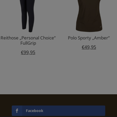
Reithose „Personal Choice“
Polo Sporty „Amber“
FullGrip
€
49,95
€
99,95
Facebook