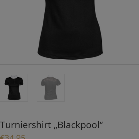
Turniershirt „Blackpool“
€
34,95