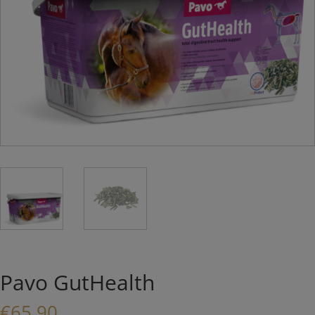
Pavo GutHealth
€
65,90