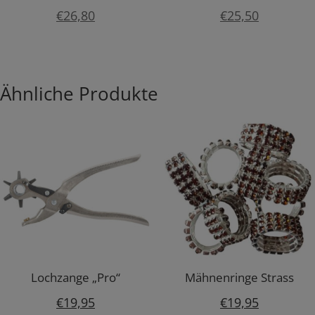
€
26,80
€
25,50
Ähnliche Produkte
Lochzange „Pro“
Mähnenringe Strass
€
19,95
€
19,95