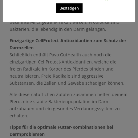
Darmbakterien
Pavo GutHealth enthält neben Präbiotika auch die
Bestätigen
Probiotika Saccharomyces Cerevisiae, die wie das
bekannte Milchgetränk Yakult wirken. Probiotika sind
Bakterien, die lebendig in den Darm gelangen.
Einzigartige CellProtect-Antioxidantien zum Schutz der
Darmzellen
Schließlich enthält Pavo GutHealth auch noch die
einzigartigen CellProtect-Antioxidantien, welche die
freien Radikale im Körper des Pferdes binden und
neutralisieren. Freie Radikale sind aggressive
Substanzen, die Zellen und Gewebe schädigen können.
Alle diese natürlichen Zutaten zusammen helfen deinem
Pferd, eine stabile Bakterienpopulation im Darm
aufzubauen und ein gesundes Verdauungssystem zu
erhalten.
Tipps für die optimale Futter-Kombinationen bei
Darmproblemen