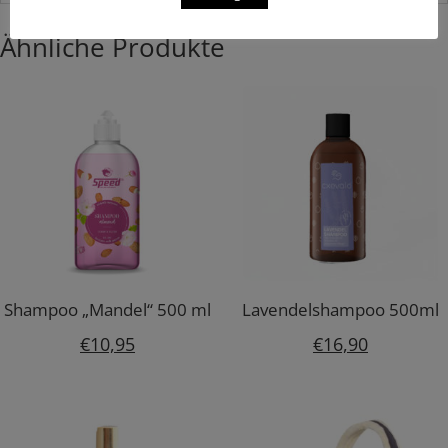
Ähnliche Produkte
Shampoo „Mandel“ 500 ml
Lavendelshampoo 500ml
€
10,95
€
16,90