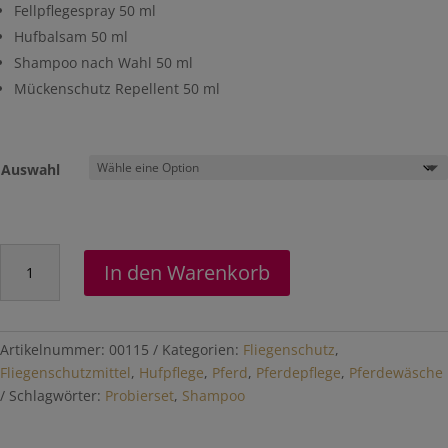
Fellpflegespray 50 ml
Hufbalsam 50 ml
Shampoo nach Wahl 50 ml
Mückenschutz Repellent 50 ml
Auswahl
Probierset-
In den Warenkorb
Sommer
Menge
Artikelnummer:
00115
Kategorien:
Fliegenschutz
,
Fliegenschutzmittel
,
Hufpflege
,
Pferd
,
Pferdepflege
,
Pferdewäsche
Schlagwörter:
Probierset
,
Shampoo