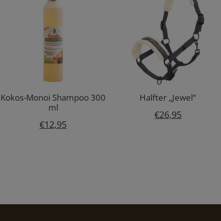
Kokos-Monoi Shampoo 300
Halfter „Jewel“
ml
€
26,95
€
12,95