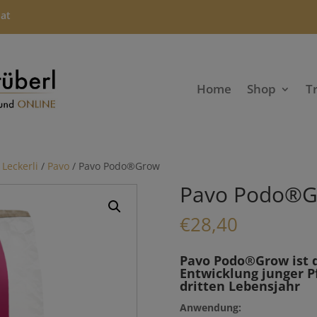
.at
Home
Shop
T
 Leckerli
/
Pavo
/ Pavo Podo®Grow
Pavo Podo®
€
28,40
Pavo Podo®Grow ist d
Entwicklung junger P
dritten Lebensjahr
Anwendung: