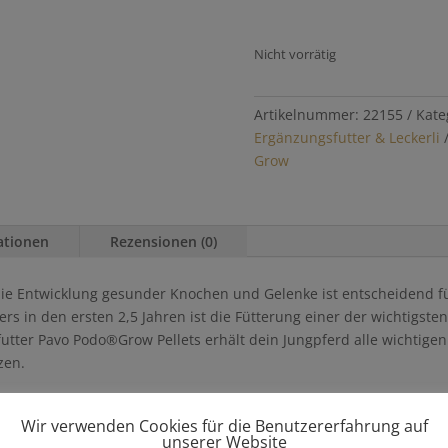
Nicht vorrätig
Artikelnummer:
22155
Kate
Ergänzungsfutter & Leckerli
Grow
ationen
Rezensionen (0)
die Entwicklung gesunder Knochen und Gelenke ist entscheidend f
ers in den ersten 2,5 Jahren ist die Fütterung einer der wichtigs
tter Pavo Podo®Grow Pellets erhält dein Jungpferd alle wichtige
zen.
änzungsfutter & Leckerli
Wir verwenden Cookies für die Benutzererfahrung auf
unserer Website