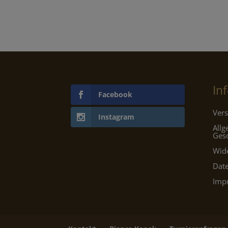
In
Facebook
Vers
Instagram
All
Ges
Wid
Dat
Imp