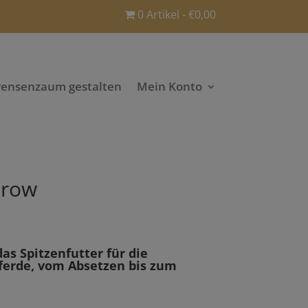
0 Artikel
€0,00
rensenzaum gestalten
Mein Konto
Grow
as Spitzenfutter für die
ferde, vom Absetzen bis zum