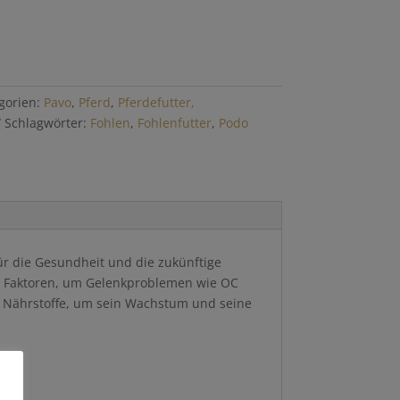
gorien:
Pavo
,
Pferd
,
Pferdefutter,
Schlagwörter:
Fohlen
,
Fohlenfutter
,
Podo
ür die Gesundheit und die zukünftige
ten Faktoren, um Gelenkproblemen wie OC
n Nährstoffe, um sein Wachstum und seine