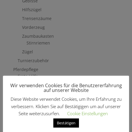
Gebisse
Hilfszügel
Trensenzäume
Vorderzeug
Zaumbaukasten
Stirnriemen
Zügel
Turnierzubehör
Pferdepflege
Erste Hilfe
Wir verwenden Cookies für die Benutzererfahrung
Fliegenschutzmittel
auf unserer Website
Hufpflege
Diese Website verwendet Cookies, um Ihre Erfahrung zu
Mähne, Schweif & Fell
verbessern. Klicken Sie auf Bestätigigen um auf unserer
Pferdewäsche
Seite weiterzusurfen.
Cookie Einstellungen
Putzzeug & Zubehör
Bestätigen
Bürsten & Kardätschen