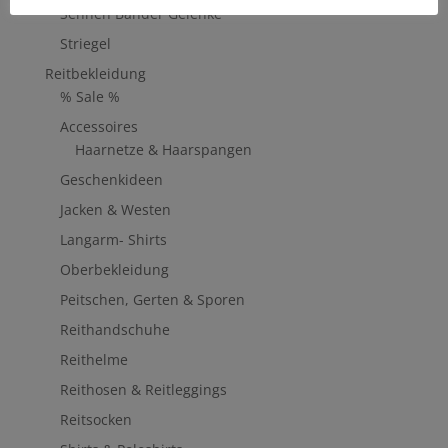
Sehnen Bänder Gelenke
Striegel
Reitbekleidung
% Sale %
Accessoires
Haarnetze & Haarspangen
Geschenkideen
Jacken & Westen
Langarm- Shirts
Oberbekleidung
Peitschen, Gerten & Sporen
Reithandschuhe
Reithelme
Reithosen & Reitleggings
Reitsocken