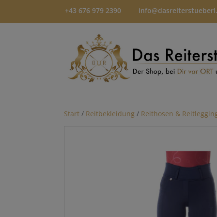
+43 676 979 2390
info@dasreiterstueberl
Start
/
Reitbekleidung
/
Reithosen & Reitleggin