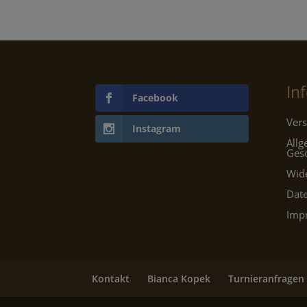
In
Facebook
Vers
Instagram
All
Ges
Wid
Dat
Imp
Kontakt
Bianca Kopek
Turnieranfragen