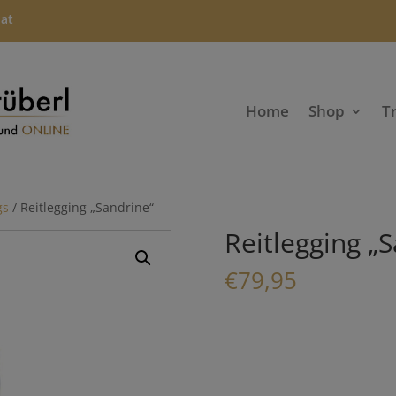
.at
Home
Shop
T
gs
/ Reitlegging „Sandrine“
Reitlegging „
€
79,95