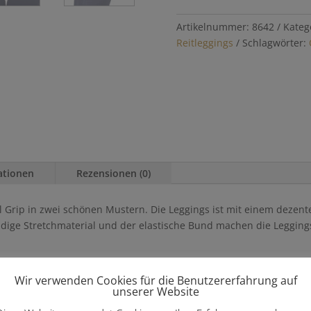
Artikelnummer:
8642
Kateg
Reitleggings
Schlagwörter:
ationen
Rezensionen (0)
l Grip in zwei schönen Mustern. Die Leggings ist mit einem dezente
eidige Stretchmaterial und der elastische Bund machen die Leggin
ggings
Wir verwenden Cookies für die Benutzererfahrung auf
unserer Website