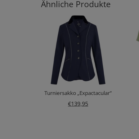
€109,95
€65,97.
Ähnliche Produkte
Turniersakko „Expactacular“
€
139,95