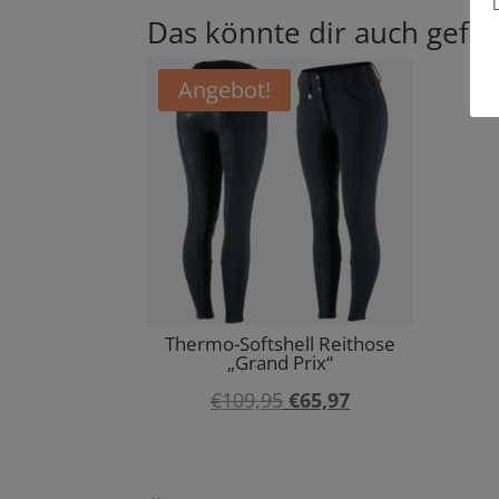
Das könnte dir auch gefal
Angebot!
Thermo-Softshell Reithose
„Grand Prix“
Ursprünglicher
Aktueller
€
109,95
€
65,97
Preis
Preis
war:
ist: