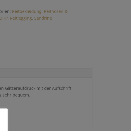
orien:
Reitbekleidung
,
Reithosen &
QHP
,
Reitlegging
,
Sandrine
n Glitzeraufdruck mit der Aufschrift
gs sehr bequem.