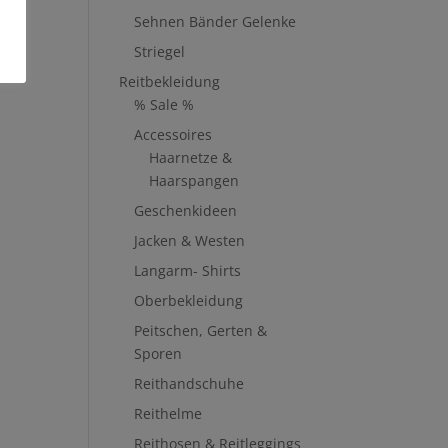
Sehnen Bänder Gelenke
Striegel
Reitbekleidung
% Sale %
Accessoires
Haarnetze &
Haarspangen
Geschenkideen
Jacken & Westen
Langarm- Shirts
Oberbekleidung
Peitschen, Gerten &
Sporen
Reithandschuhe
Reithelme
Reithosen & Reitleggings