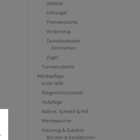
Gebisse
Hilfszügel
Trensenzäume
Vorderzeug
Zaumbaukasten
Stirnriemen
Zügel
Turnierzubehör
Pferdepflege
Erste Hilfe
Fliegenschutzmittel
Hufpflege
Mähne, Schweif & Fell
Pferdewäsche
Putzzeug & Zubehör
.
Bürsten & Kardätschen