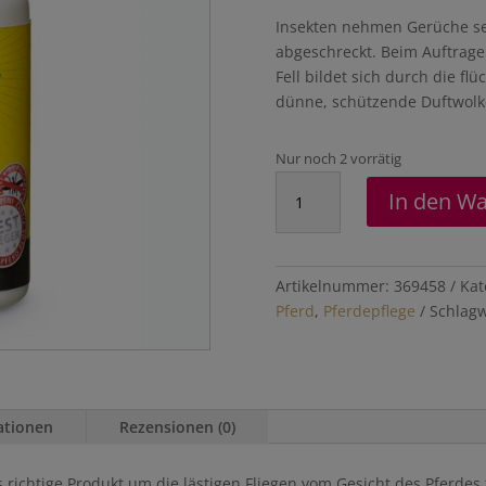
Insekten nehmen Gerüche se
abgeschreckt. Beim Auftrage
Fell bildet sich durch die fl
dünne, schützende Duftwolk
Nur noch 2 vorrätig
RP1
In den W
Insekten-
Stop
Roll
on
Artikelnummer:
369458
Kat
80
Pferd
,
Pferdepflege
Schlagw
ml
Menge
ationen
Rezensionen (0)
s richtige Produkt um die lästigen Fliegen vom Gesicht des Pferdes