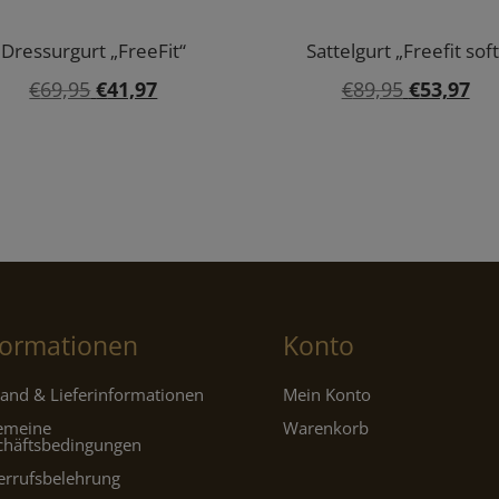
Dressurgurt „FreeFit“
Sattelgurt „Freefit soft
Ursprünglicher
Aktueller
Ursprüngl
Akt
€
69,95
€
41,97
€
89,95
€
53,97
Preis
Preis
Preis
Pre
war:
ist:
war:
ist:
€69,95
€41,97.
€89,95
€53
formationen
Konto
and & Lieferinformationen
Mein Konto
gemeine
Warenkorb
chäftsbedingungen
errufsbelehrung