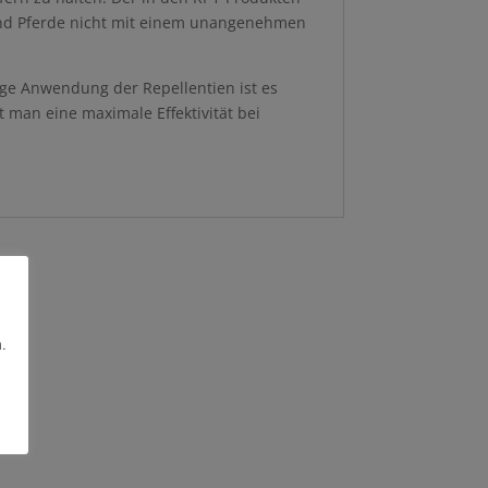
 und Pferde nicht mit einem unangenehmen
tige Anwendung der Repellentien ist es
 man eine maximale Effektivität bei
.