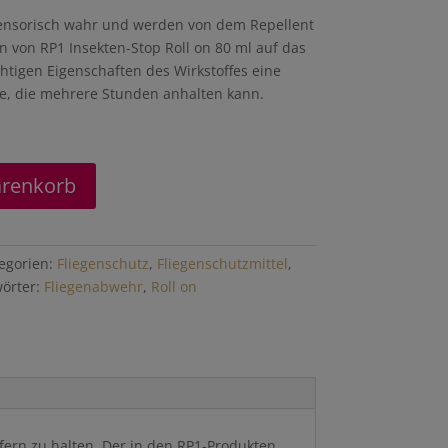
nsorisch wahr und werden von dem Repellent
n von RP1 Insekten-Stop Roll on 80 ml auf das
üchtigen Eigenschaften des Wirkstoffes eine
e, die mehrere Stunden anhalten kann.
arenkorb
egorien:
Fliegenschutz
,
Fliegenschutzmittel
,
örter:
Fliegenabwehr
,
Roll on
 fern zu halten. Der in den RP1-Produkten