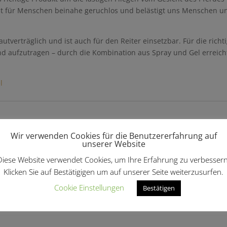
n ist für Menschen beinahe geruchlos und belästigt uns Menschen
autverträglich und ist auch für den Reiter einsetzbar. Für die rich
end aufzutragen – durch die Kombination aus Spray und Gel erreicht
l
len …
Wir verwenden Cookies für die Benutzererfahrung auf
unserer Website
Diese Website verwendet Cookies, um Ihre Erfahrung zu verbessern
Klicken Sie auf Bestätigigen um auf unserer Seite weiterzusurfen.
Cookie Einstellungen
Bestätigen