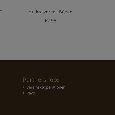
“
Hufkratzer mit Bürste
icher
ueller
€
2,95
is
,97.
Partnershops
Vereinskooperationen
Pavo