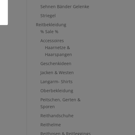
Sehnen Bänder Gelenke
Striegel
Reitbekleidung
% Sale %
Accessoires
Haarnetze &
Haarspangen
Geschenkideen
Jacken & Westen
Langarm- Shirts
Oberbekleidung
Peitschen, Gerten &
Sporen
Reithandschuhe
Reithelme
Reithosen & Reitleggings