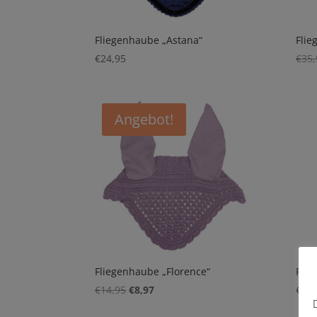
Fliegenhaube „Astana“
Flie
€
24,95
€
35,
Angebot!
Fliegenhaube „Florence“
Flie
Ursprünglicher
Aktueller
€
14,95
€
8,97
€
24,
Preis
Preis