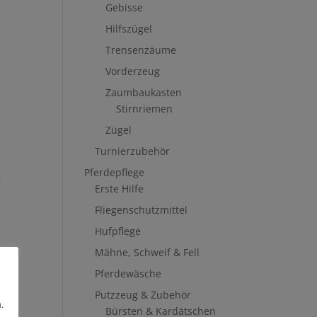
Gebisse
Hilfszügel
Trensenzäume
Vorderzeug
Zaumbaukasten
Stirnriemen
Zügel
Turnierzubehör
Pferdepflege
Erste Hilfe
Fliegenschutzmittel
Hufpflege
Mähne, Schweif & Fell
Pferdewäsche
Putzzeug & Zubehör
.
Bürsten & Kardätschen