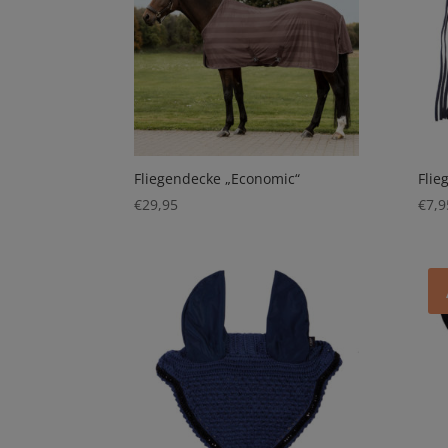
Fliegendecke „Economic“
Flie
€
29,95
€
7,9