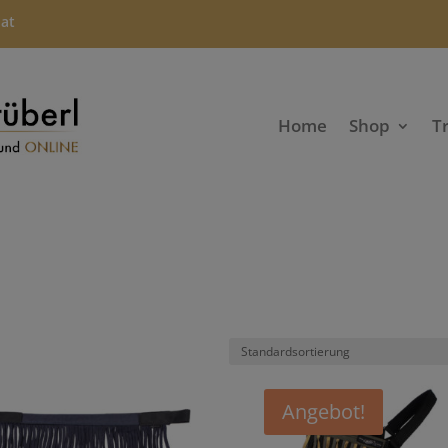
.at
Home
Shop
T
Angebot!