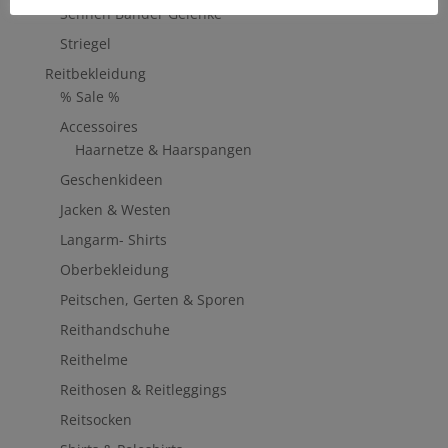
Sehnen Bänder Gelenke
Striegel
Reitbekleidung
% Sale %
Accessoires
Haarnetze & Haarspangen
Geschenkideen
Jacken & Westen
Langarm- Shirts
Oberbekleidung
Peitschen, Gerten & Sporen
Reithandschuhe
Reithelme
Reithosen & Reitleggings
Reitsocken