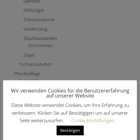
Gebisse
Hilfszügel
Trensenzäume
Vorderzeug
Zaumbaukasten
Stirnriemen
Zügel
Turnierzubehör
Pferdepflege
Erste Hilfe
Wir verwenden Cookies für die Benutzererfahrung
Fliegenschutzmittel
auf unserer Website
Hufpflege
Diese Website verwendet Cookies, um Ihre Erfahrung zu
Mähne, Schweif & Fell
verbessern. Klicken Sie auf Bestätigigen um auf unserer
Pferdewäsche
Seite weiterzusurfen.
Cookie Einstellungen
Putzzeug & Zubehör
Bestätigen
Bürsten & Kardätschen