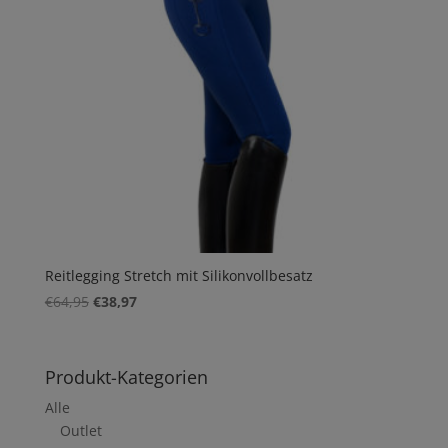
Reitlegging Stretch mit Silikonvollbesatz
Ursprünglicher
Aktueller
€
64,95
€
38,97
Preis
Preis
war:
ist:
€64,95
€38,97.
Produkt-Kategorien
Alle
Outlet