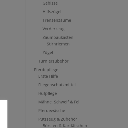
Gebisse
Hilfszügel
Trensenzäume
Vorderzeug
Zaumbaukasten
Stirnriemen
Zügel
Turnierzubehör
Pferdepflege
Erste Hilfe
Fliegenschutzmittel
Hufpflege
Mähne, Schweif & Fell
Pferdewäsche
Putzzeug & Zubehör
.
Bürsten & Kardätschen