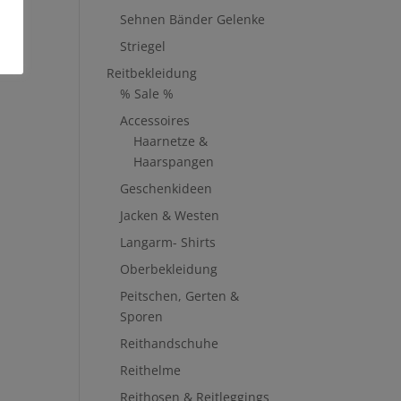
Sehnen Bänder Gelenke
Striegel
Reitbekleidung
% Sale %
Accessoires
Haarnetze &
Haarspangen
Geschenkideen
Jacken & Westen
Langarm- Shirts
Oberbekleidung
Peitschen, Gerten &
Sporen
Reithandschuhe
Reithelme
Reithosen & Reitleggings