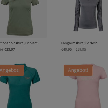
tionspoloshirt „Denise“
Langarmshirt „Gerlos“
Ursprünglicher
Aktueller
Preisspanne:
95
€
23,97
€
49,95
–
€
59,95
Preis
Preis
€49,95
war:
ist:
bis
€39,95
€23,97.
€59,95
Angebot!
Angebot!