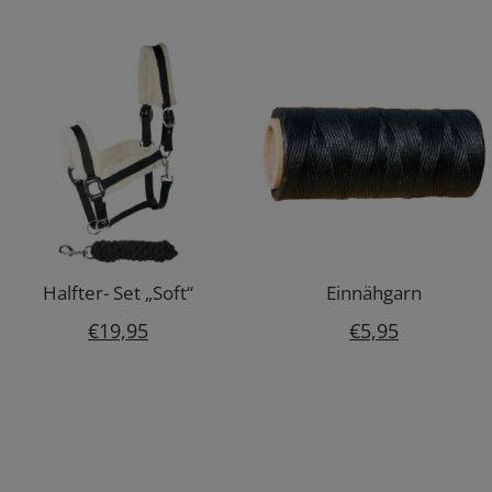
war:
ist:
war:
ist:
€69,95
€41,97.
€79,95
€47,9
Halfter- Set „Soft“
Einnähgarn
€
19,95
€
5,95