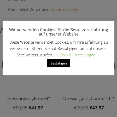
Hier findest Du weitere
Halfter & Stricke
Ähnliche Produkte
Wir verwenden Cookies für die Benutzererfahrung
auf unserer Website
Diese Website verwendet Cookies, um Ihre Erfahrung zu
Angebot!
Angebot!
verbessern. Klicken Sie auf Bestätigigen um auf unserer
Seite weiterzusurfen.
Cookie Einstellungen
Bestätigen
Dressurgurt „FreeFit“
Dressurgurt „Comfort fit“
Ursprünglicher
Aktueller
Ursprünglic
Aktuel
€
69,95
€
41,97
€
79,95
€
47,97
Preis
Preis
Preis
Preis