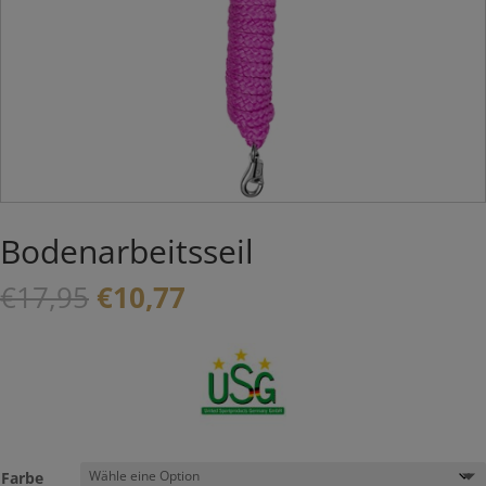
Bodenarbeitsseil
Ursprünglicher
Aktueller
€
17,95
€
10,77
Preis
Preis
war:
ist:
€17,95
€10,77.
Farbe