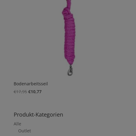
Bodenarbeitsseil
Ursprünglicher
Aktueller
€
17,95
€
10,77
Preis
Preis
war:
ist:
€17,95
€10,77.
Produkt-Kategorien
Alle
Outlet