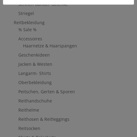
Sehnen Bänder Gelenke
Striegel
Reitbekleidung
% Sale %
Accessoires
Haarnetze & Haarspangen
Geschenkideen
Jacken & Westen
Langarm- Shirts
Oberbekleidung
Peitschen, Gerten & Sporen
Reithandschuhe
Reithelme
Reithosen & Reitleggings
Reitsocken