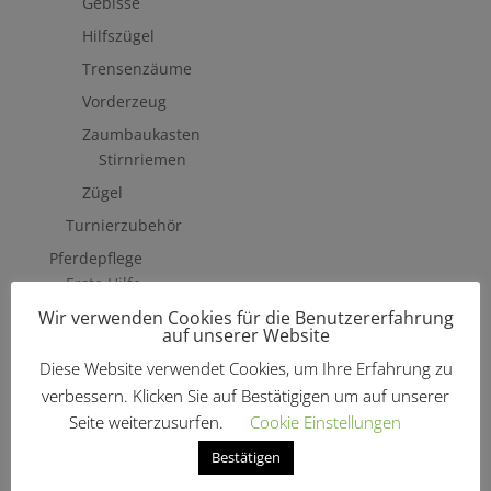
Gebisse
Hilfszügel
Trensenzäume
Vorderzeug
Zaumbaukasten
Stirnriemen
Zügel
Turnierzubehör
Pferdepflege
Erste Hilfe
Wir verwenden Cookies für die Benutzererfahrung
Fliegenschutzmittel
auf unserer Website
Hufpflege
Diese Website verwendet Cookies, um Ihre Erfahrung zu
Mähne, Schweif & Fell
verbessern. Klicken Sie auf Bestätigigen um auf unserer
Pferdewäsche
Seite weiterzusurfen.
Cookie Einstellungen
Putzzeug & Zubehör
Bestätigen
Bürsten & Kardätschen